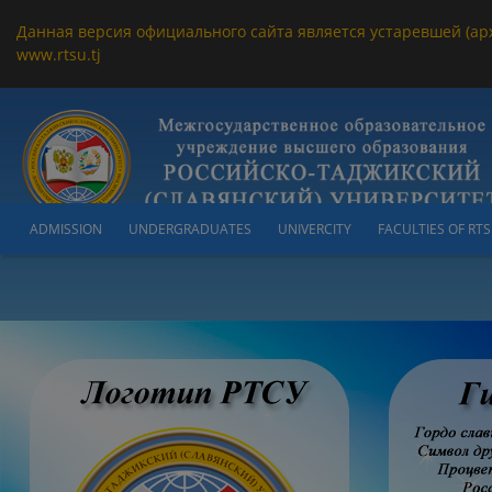
Данная версия официального сайта является устаревшей (ар
www.rtsu.tj
ADMISSION
UNDERGRADUATES
UNIVERCITY
FACULTIES OF RT