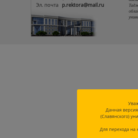
Эл. почта
p.rektora@mail.ru
Тадж
обла
унив
Уваж
Данная версия
(Славянского) ун
Для перехода на 