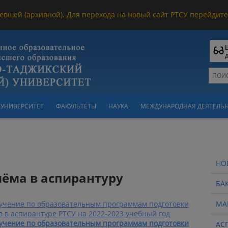
евшей (архивной). Для перехода на новый сайт РТСУ перейдите 
УНИВЕРСИТЕТ
ФАКУЛЬТЕТЫ
НАУКА
МЕЖДУНАРОДНАЯ ДЕЯТЕЛЬ
НО
иёма в аспирантуру
БА
бучение по образовательным программам подготовки
МА
в в аспирантуре РТСУ на 2022-2023 учебный год
бучение по образовательным программам подготовки
АС