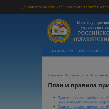
Данная версия официального сайта является устар
ПОСТУПАЮЩИМ
ОБУЧАЮЩИМСЯ
Главная
Поступающим
Аспирантам
План и правила пр
План и правила приёма на о
научно-педагогических кадро
План и правила приёма на о