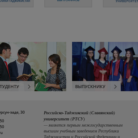
ТУДЕНТУ
ВЫПУСКНИКУ
урсун-заде, 30
Российско-Таджикский (Славянский)
университет (РТСУ)
-50
— является первым межгосударственным
-50
высшим учебным заведением Республики
ru
Таджикистан и Российской Федерации и