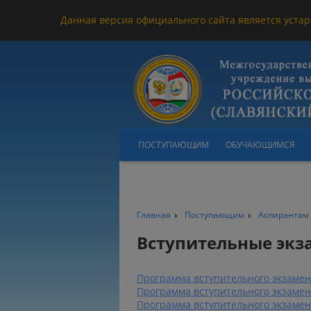
Данная версия официального сайта является устар
ПОСТУПАЮЩИМ
ОБУЧАЮЩИМСЯ
Главная
Поступающим
Аспирантам
Вступительные эк
Программа вступительного экзамен
Программа вступительного экзамен
Программа вступительного экзамен