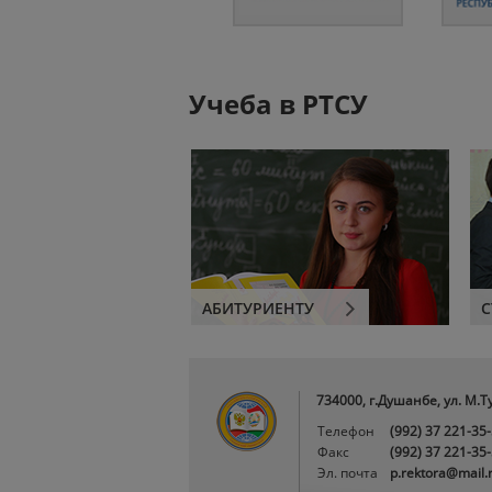
Учеба в РТСУ
АБИТУРИЕНТУ
С
734000, г.Душанбе, ул. М.Т
Телефон
(992) 37 221-35
Факс
(992) 37 221-35
Эл. почта
p.rektora@mail.