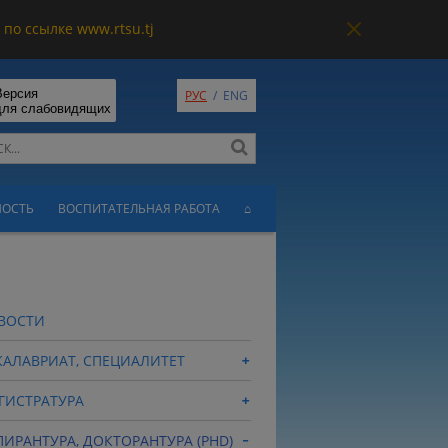
по ссылке www.rtsu.tj
Версия
РУС
/
ENG
для слабовидящих
НОСТЬ
ВОСПИТАТЕЛЬНАЯ РАБОТА
⌂
ВОСТИ
КАЛАВРИАТ, СПЕЦИАЛИТЕТ
ГИСТРАТУРА
ПИРАНТУРА, ДОКТОРАНТУРА (PHD)