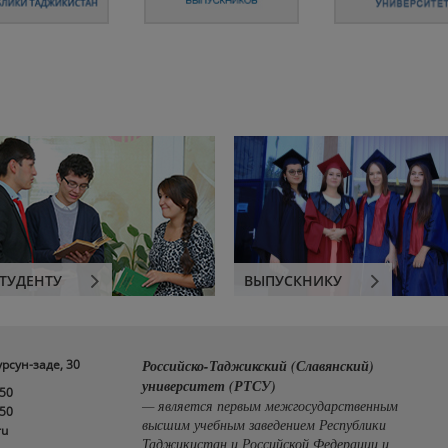
ТУДЕНТУ
ВЫПУСКНИКУ
урсун-заде, 30
Российско-Таджикский (Славянский)
университет (РТСУ)
-50
— является первым межгосударственным
-50
высшим учебным заведением Республики
ru
Таджикистан и Российской Федерации и