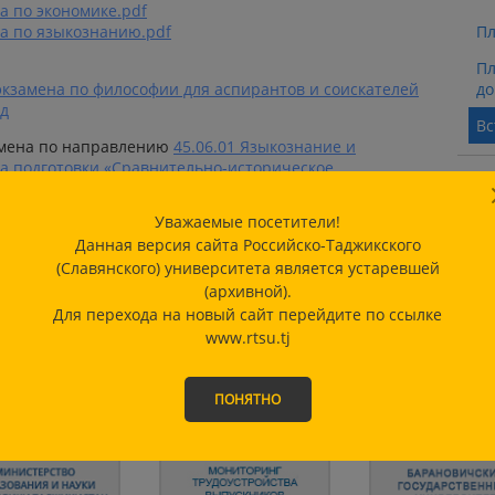
а по экономике.pdf
а по языкознанию.pdf
Пл
Пл
экзамена по философии для аспирантов и соискателей
до
од
Вс
амена по направлению
45.06.01 Языкознание и
а подготовки «Сравнительно-историческое,
ИН
ельное языкознание»
Уважаемые посетители!
ПР
Данная версия сайта Российско-Таджикского
НО
(Славянского) университета является устаревшей
(архивной).
КО
Для перехода на новый сайт перейдите по ссылке
www.rtsu.tj
ПОНЯТНО