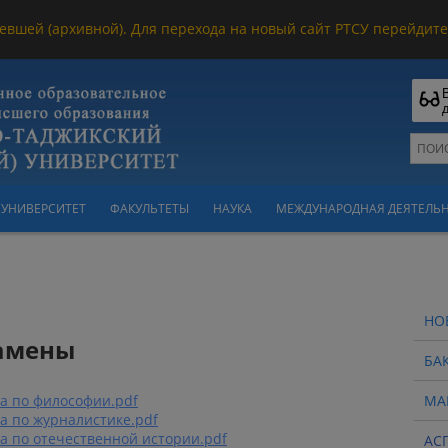
евшей (архивной). Для перехода на новый сайт РТСУ перейдите 
УНИВЕРСИТЕТ
ФАКУЛЬТЕТЫ
НАУКА
МЕЖДУНАРОДНАЯ ДЕЯТЕЛЬ
НО
замены
БА
а по философии.pdf
МА
а по журналистике.pdf
а по отечественной истории.pdf
АС