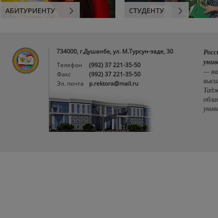
АБИТУРИЕНТУ
СТУДЕНТУ
734000, г.Душанбе, ул. М.Турсун-заде, 30
Росс
унив
Телефон
(992) 37 221-35-50
— яв
Факс
(992) 37 221-35-50
высш
Эл. почта
p.rektora@mail.ru
Тадж
обла
унив