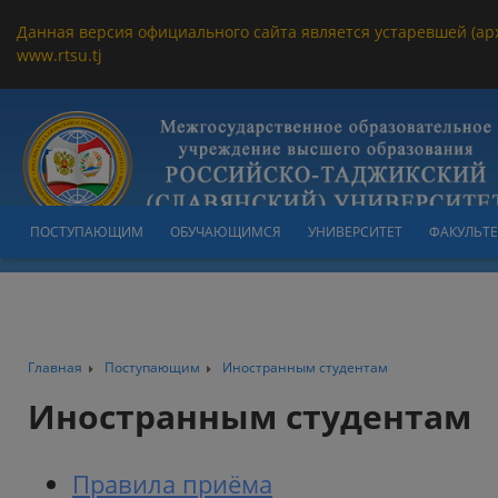
Данная версия официального сайта является устаревшей (ар
www.rtsu.tj
ПОСТУПАЮЩИМ
ОБУЧАЮЩИМСЯ
УНИВЕРСИТЕТ
ФАКУЛЬТ
Главная
Поступающим
Иностранным студентам
Иностранным студентам
Правила приёма