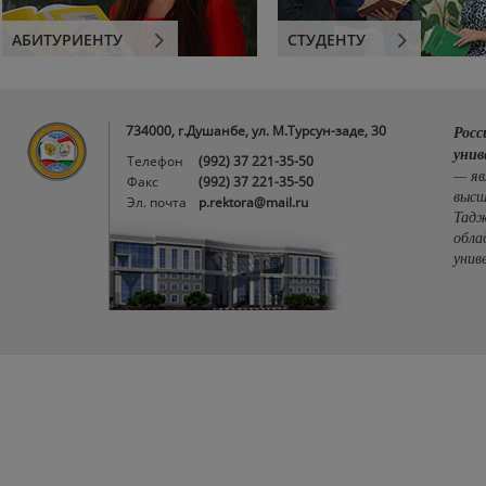
АБИТУРИЕНТУ
СТУДЕНТУ
734000, г.Душанбе, ул. М.Турсун-заде, 30
Росс
унив
Телефон
(992) 37 221-35-50
— яв
Факс
(992) 37 221-35-50
высш
Эл. почта
p.rektora@mail.ru
Тадж
обла
унив