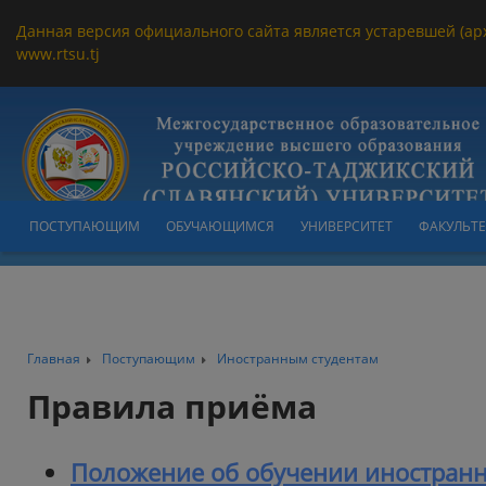
Данная версия официального сайта является устаревшей (ар
www.rtsu.tj
ПОСТУПАЮЩИМ
ОБУЧАЮЩИМСЯ
УНИВЕРСИТЕТ
ФАКУЛЬТ
Главная
Поступающим
Иностранным студентам
Правила приёма
Положение об обучении иностранн