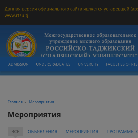
Данная версия официального сайта является устаревшей (ар
www.rtsu.tj
ADMISSION
UNDERGRADUATES
UNIVERCITY
FACULTIES OF RT
Главная
Мероприятия
Мероприятия
ВСЕ
ОБЪЯВЛЕНИЯ
МЕРОПРИЯТИЯ
ПРОГРАММЫ-