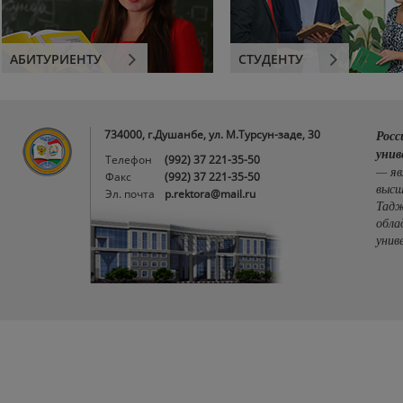
АБИТУРИЕНТУ
СТУДЕНТУ
734000, г.Душанбе, ул. М.Турсун-заде, 30
Росс
унив
Телефон
(992) 37 221-35-50
— яв
Факс
(992) 37 221-35-50
высш
Эл. почта
p.rektora@mail.ru
Тадж
обла
унив