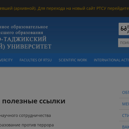
евшей (архивной). Для перехода на новый сайт РТСУ перейдите 
VERCITY
FACULTIES OF RTSU
SCIENTIFIC WORK
INTERNATIONAL ACTI
ОБ
и полезные ссылки
МЕ
научного сотрудничества
СТ
бразование против террора
ВА