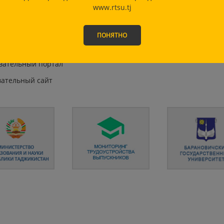
www.rtsu.tj
лопедии, словари, справочники
сского языка
ПОНЯТНО
вари и энциклопедии
вательный портал
вательный сайт