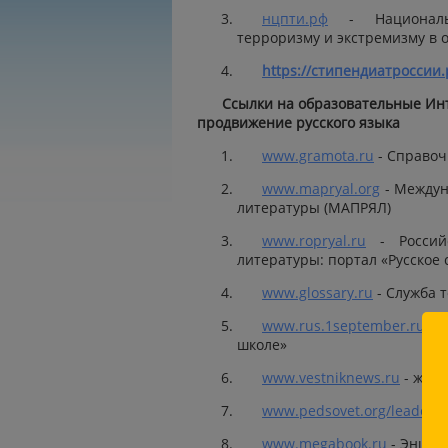
нцпти.рф
- Национальн
терроризму и экстремизму в 
https://стипендиатроссии
Ссылки на образовательные Ин
продвижение русского языка
www.gramota.ru
- Справоч
www.mapryal.org
- Междун
литературы (МАПРЯЛ)
www.ropryal.ru
- Российс
литературы: портал «Русское 
www.glossary.ru
- Служба 
www.rus.1september.ru
- 
школе»
www.vestniknews.ru
- журн
www.pedsovet.org/leader.h
www.megabook.ru
- Энцик