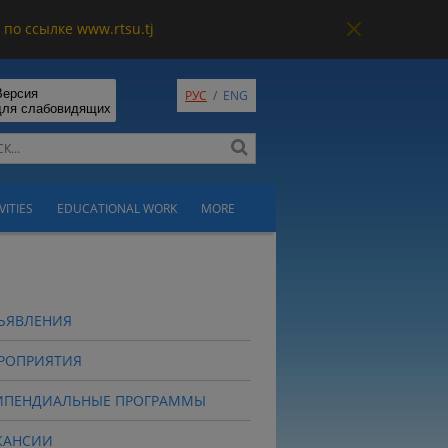
по ссылке www.rtsu.tj
Версия
РУС
/
ENG
для слабовидящих
VITIES
EDUCATIONAL WORK
MORE
ЪЯВЛЕНИЯ
РОПРИЯТИЯ
ИПЕНДИАЛЬНЫЕ ПРОГРАММЫ
КАНСИИ