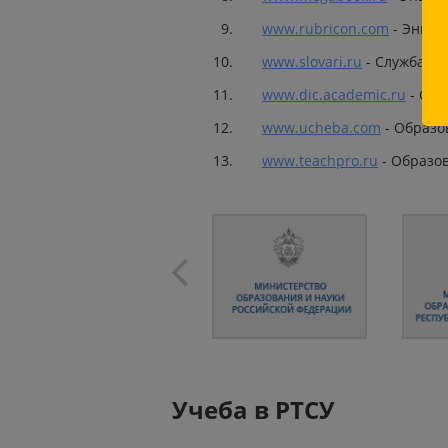
www.rubricon.com
- Энцик
www.slovari.ru
- Служба ру
www.dic.academic.ru
- Сло
www.ucheba.com
- Образо
www.teachpro.ru
- Образо
Учеба в РТСУ