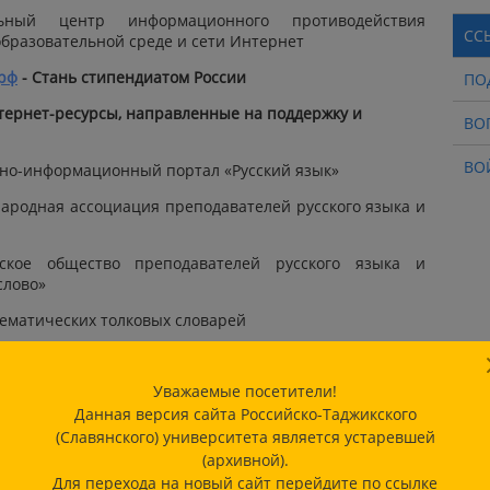
ый центр информационного противодействия
СС
образовательной среде и сети Интернет
.рф
- Стань стипендиатом России
ПО
тернет-ресурсы, направленные на поддержку и
ВО
ВО
но-информационный портал «Русский язык»
ародная ассоциация преподавателей русского языка и
кое общество преподавателей русского языка и
слово»
тематических толковых словарей
газеты «Русский язык», «Литература», «Библиотека в
Уважаемые посетители!
ал «Вестник образования России»
Данная версия сайта Российско-Таджикского
(Славянского) университета является устаревшей
tml
- журнал «Лидеры образования»
(архивной).
Для перехода на новый сайт перейдите по ссылке
лопедия портала «Кирилл и Мефодий»