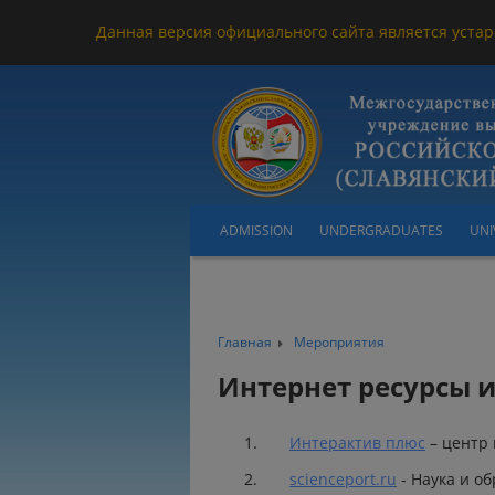
Данная версия официального сайта является устар
ADMISSION
UNDERGRADUATES
UNI
Главная
Мероприятия
Интернет ресурсы 
Интерактив плюс
– центр 
scienceport.ru
- Наука и о