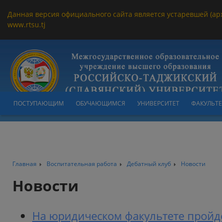
Данная версия официального сайта является устаревшей (ар
www.rtsu.tj
ПОСТУПАЮЩИМ
ОБУЧАЮЩИМСЯ
УНИВЕРСИТЕТ
ФАКУЛЬТ
Главная
Воспитательная работа
Дебатный клуб
Новости
Новости
На юридическом факультете пройд