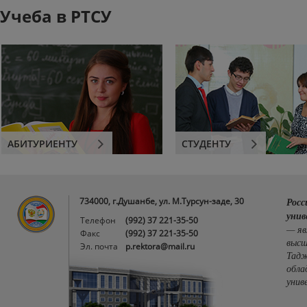
Учеба в РТСУ
АБИТУРИЕНТУ
СТУДЕНТУ
734000, г.Душанбе, ул. М.Турсун-заде, 30
Росс
унив
Телефон
(992) 37 221-35-50
— яв
Факс
(992) 37 221-35-50
высш
Эл. почта
p.rektora@mail.ru
Тадж
обла
унив