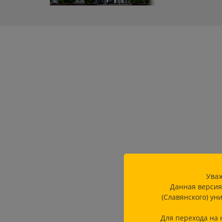
Уваж
Данная версия
(Славянского) ун
Для перехода на 