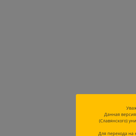
Уваж
Данная версия
(Славянского) ун
Для перехода на 