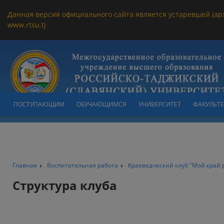
Данная версия официального сайта является устаревшей (ар
www.rtsu.tj
ПОСТУПАЮЩИМ
ОБУЧАЮЩИМСЯ
УНИВЕРСИТЕТ
ФАКУЛЬТ
Главная
Воспитательная работа
Краеведческий клуб "Мой край 
Структура клуба