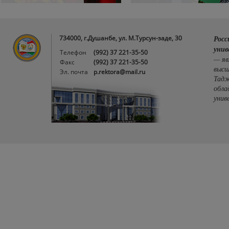
734000, г.Душанбе, ул. М.Турсун-заде, 30
Росс
унив
Телефон
(992) 37 221-35-50
— яв
Факс
(992) 37 221-35-50
высш
Эл. почта
p.rektora@mail.ru
Тадж
обла
унив