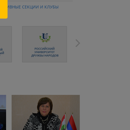
ОРТИВНЫЕ СЕКЦИИ И КЛУБЫ