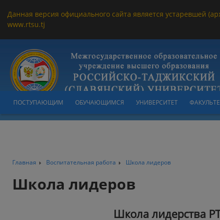
Данная версия официального сайта является устаревшей (ар
www.rtsu.tj
ПОСТУПАЮЩИМ
ОБУЧАЮЩИМСЯ
УНИВЕРСИТЕТ
ФАКУЛЬТ
Главная
Воспитательная работа
Школа лидеров
Школа лидеров
Школа лидерства Р