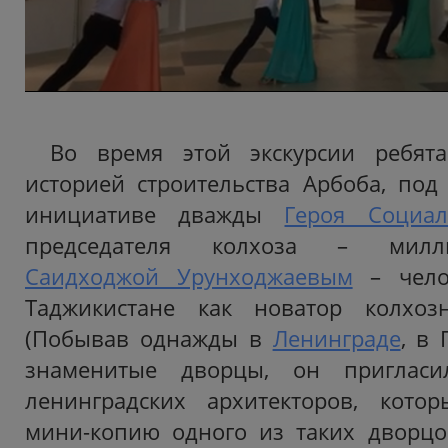
Во время этой экскурсии ребят
историей строительства Арбоба, под
инициативе дважды
Героя Социал
председателя колхоза – милл
Саидходжой Урунходжаевым
– челов
Таджикистане как новатор колхозн
(Побывав однажды в
Ленинграде
, в
знаменитые дворцы, он приглас
ленинградских архитекторов, котор
мини-копию одного из таких дворц