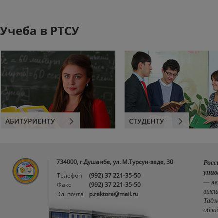
Учеба в РТСУ
АБИТУРИЕНТУ
СТУДЕНТУ
734000, г.Душанбе, ул. М.Турсун-заде, 30
Росс
унив
Телефон
(992) 37 221-35-50
— яв
Факс
(992) 37 221-35-50
высш
Эл. почта
p.rektora@mail.ru
Тадж
обла