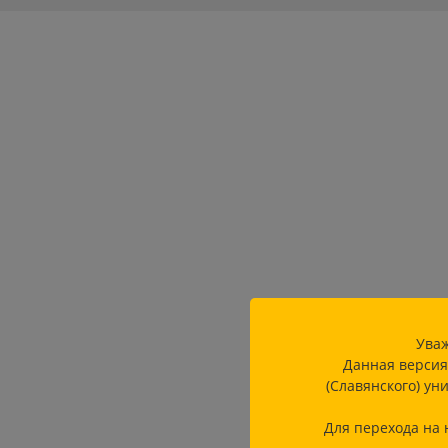
Уваж
Данная версия
(Славянского) ун
Для перехода на 