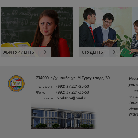
АБИТУРИЕНТУ
СТУДЕНТУ
734000, г.Душанбе, ул. М.Турсун-заде, 30
Росс
унив
Телефон
(992) 37 221-35-50
— яв
Факс
(992) 37 221-35-50
высш
Эл. почта
p.rektora@mail.ru
Тадж
обла
унив