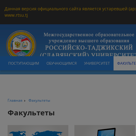
Данная версия официального сайта является устаревшей (ар
www.rtsu.tj
ПОСТУПАЮЩИМ
ОБУЧАЮЩИМСЯ
УНИВЕРСИТЕТ
ФАКУЛЬТ
Главная
Факультеты
Факультеты