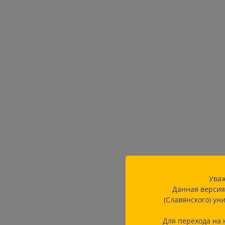
Уваж
Данная версия
(Славянского) ун
Для перехода на 