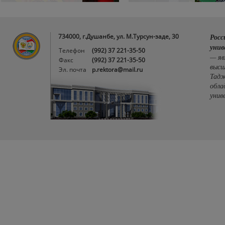
734000, г.Душанбе, ул. М.Турсун-заде, 30
Росс
унив
Телефон
(992) 37 221-35-50
— яв
Факс
(992) 37 221-35-50
высш
Эл. почта
p.rektora@mail.ru
Тадж
обла
унив