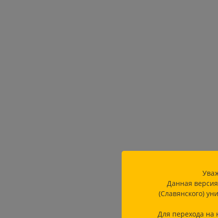
Уваж
Данная версия
(Славянского) ун
Для перехода на 