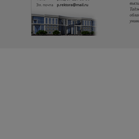
высш
Эл. почта
p.rektora@mail.ru
Тадж
обла
унив