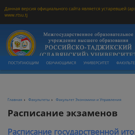
Данная версия официального сайта является устаревшей (ар
www.rtsu.tj
ПОСТУПАЮЩИМ
ОБУЧАЮЩИМСЯ
УНИВЕРСИТЕТ
ФАКУЛЬТ
Главная
Факультеты
Факультет Экономики и Управления
Расписание экзаменов
Расписание государственной ито