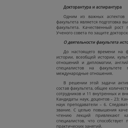
Докторантура и аспирантура
Одним из важных аспектов в
факультета является подготовка в
факультета. Качественный рост 
Ученого совета по защите докторск
О деятельности факультета ис
До настоящего времени на ф
истории, всеобщей истории, куль
отношений и дипломатии, англий
специалистов на факультете 
международные отношения.
В решении этой задачи актив
состав факультета, общее количеств
сотрудников и 11 внутренных и вн
Кандидаты наук, доцентов – 23; К
наук преподаватели – 6. Следова
звание. С целью повышения качес
чтению лекций привлекают ка
специалистов, что способствует
практических занятий.