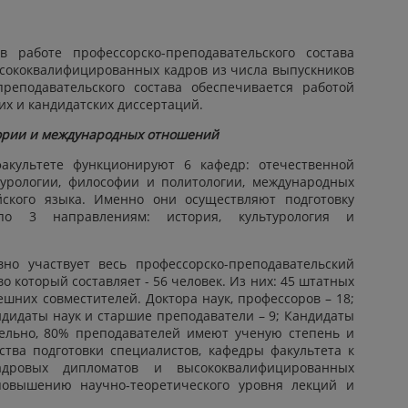
 работе профессорско-преподавательского состава
ысококвалифицированных кадров из числа выпускников
преподавательского состава обеспечивается работой
их и кандидатских диссертаций.
тории и международных отношений
акультете функционируют 6 кафедр: отечественной
турологии, философии и политологии, международных
ского языка. Именно они осуществляют подготовку
по 3 направлениям: история, культурология и
но участвует весь профессорско-преподавательский
о который составляет - 56 человек. Из них: 45 штатных
ешних совместителей. Доктора наук, профессоров – 18;
андидаты наук и старшие преподаватели – 9; Кандидаты
тельно, 80% преподавателей имеют ученую степень и
тва подготовки специалистов, кафедры факультета к
дровых дипломатов и высококвалифицированных
 повышению научно-теоретического уровня лекций и