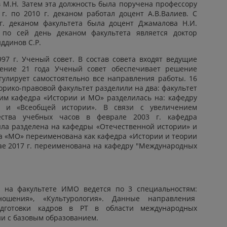
в М.Н. Затем эта должность была поручена профессору
г. по 2010 г. деканом работал доцент А.В.Валиев. С
 г. деканом факультета была доцент Джамалова Н.И.
 по сей день деканом факультета является доктор
ддинов С.Р.
97 г. Ученый совет. В состав совета входят ведущие
чение 21 года Ученый совет обеспечивает решение
гулирует самостоятельно все направления работы. 16
орико-правовой факультет разделили на два: факультет
им кафедра «Истории и МО» разделилась на: кафедру
 и «Всеобщей истории». В связи с увеличением
ества учебных часов в феврале 2003 г. кафедра
ла разделена на кафедры «Отечественной истории» и
ра «МО» переименована как кафедра «Истории и теории
ае 2017 г. переименована на кафедру "Международных
ь на факультете ИМО ведется по 3 специальностям:
ношения», «Культурология». Данные направления
дготовки кадров в РТ в области международных
ии с базовым образованием.