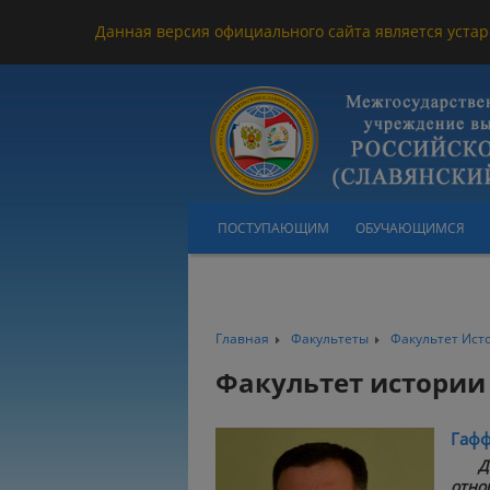
Данная версия официального сайта является устар
ПОСТУПАЮЩИМ
ОБУЧАЮЩИМСЯ
Главная
Факультеты
Факультет Ис
Факультет истори
Гафф
Д
отно