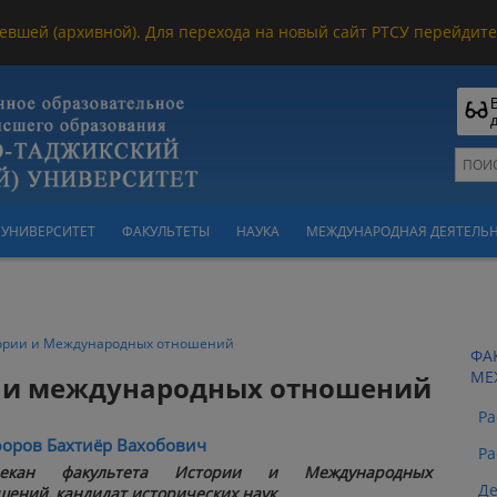
евшей (архивной). Для перехода на новый сайт РТСУ перейдите 
УНИВЕРСИТЕТ
ФАКУЛЬТЕТЫ
НАУКА
МЕЖДУНАРОДНАЯ ДЕЯТЕЛЬ
тории и Международных отношений
ФА
МЕ
и и международных отношений
Ра
оров Бахтиёр Вахобович
Ра
екан факультета Истории и Международных
Де
шений, кандидат исторических наук