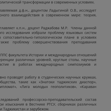
олитической трансформации в современных условиях.
лавляемая д.ф.н., доцентом Ладыгиной О.В., исследует
рного взаимодействия в современном мире: теория,
главляет к.п.н., доцент Раджабова М.Р. Члены данной
ого исследования избрали проблему языковых систем
 в сопоставительно-типологическом плане в условиях
акже проблему совершенствования преподавания
м ППС факультета Истории и международных отношений
еренции различных уровней, круглые столы, научные
стие в работах международных симпозиумов и
вно проводят работу в студенческих научных кружках,
бщества, такие как «Знатоки таджикских диаспор»,
ипломат», «Лига молодых геополитиков», «Караван
ледований профессорско-преподавательский состав
вои изыскания в Вестнике РТСУ, сборниках различных
ки Таджикистан и зарубежом.