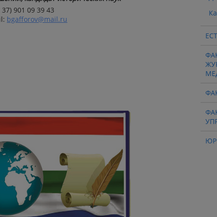
 37) 901 09 39 43
К
l:
bgafforov@mail.ru
ЕС
ФА
ЖУ
МЕ
ФА
ФА
УП
ЮР