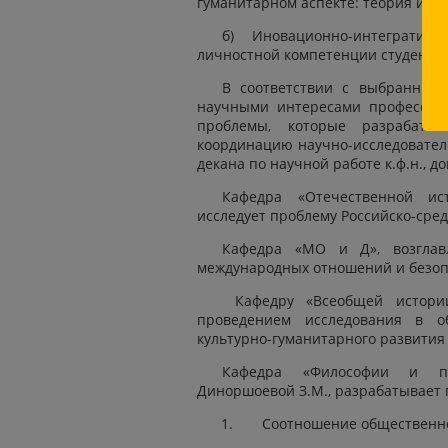
гуманитарном аспекте: теория и ис
б) Иновационно-интеграти
личностной компетенции студентов
В соответствии с выбранным
научными интересами профессорс
проблемы, которые разрабаты
координацию научно-исследователь
декана по научной работе к.ф.н., д
Кафедра «Отечественной ист
исследует проблему Российско-сред
Кафедра «МО и Д», возглавл
международных отношений и безоп
Кафедру «Всеобщей истории»
проведением исследования в об
культурно-гуманитарного развития
Кафедра «Философии и пол
Диноршоевой З.М., разрабатывает
Соотношение общественно