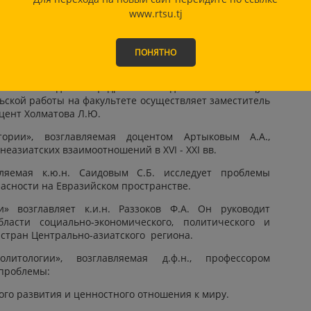
тория;
www.rtsu.tj
вный подход к повышению профессиональной и
.
ПОНЯТНО
и направлениями, а также со спецификой кафедр и
ко-преподавательского состава определены научные
ваются каждой кафедрой в отдельности. Общую
ской работы на факультете осуществляет заместитель
оцент Холматова Л.Ю.
ории», возглавляемая доцентом Артыковым А.А.,
неазиатских взаимоотношений в XVI - XXI вв.
яемая к.ю.н. Саидовым С.Б. исследует проблемы
асности на Евразийском пространстве.
 возглавляет к.и.н. Раззоков Ф.А. Он руководит
ласти социально-экономического, политического и
 стран Центрально-азиатского региона.
итологии», возглавляемая д.ф.н., профессором
 проблемы:
го развития и ценностного отношения к миру.