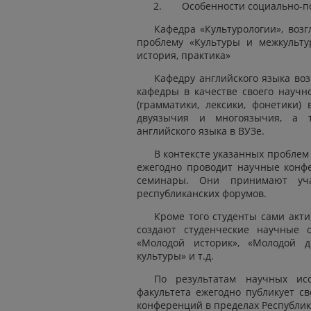
Особенности социально-п
Кафедра «Культурологии», возг
проблему «Культуры и межкульту
история, практика»
Кафедру английского языка воз
кафедры в качестве своего научн
(грамматики, лексики, фонетики)
двуязычия и многоязычия, а т
английского языка в ВУЗе.
В контексте указанных пробле
ежегодно проводит научные конф
семинары. Они принимают уча
республиканских форумов.
Кроме того студенты сами акти
создают студенческие научные о
«Молодой историк», «Молодой д
культуры» и т.д.
По результатам научных исс
факультета ежегодно публикует с
конференций в пределах Республи