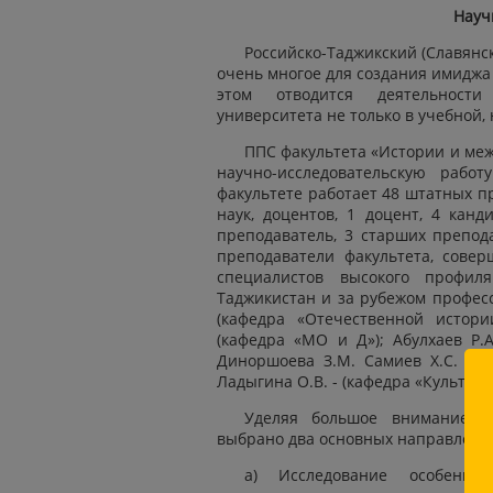
Науч
Российско-Таджикский (Славянс
очень многое для создания имиджа
этом отводится деятельности 
университета не только в учебной, 
ППС факультета «Истории и меж
научно-исследовательскую работ
факультете работает 48 штатных пр
наук, доцентов, 1 доцент, 4 канд
преподаватель, 3 старших препод
преподаватели факультета, совер
специалистов высокого профил
Таджикистан и за рубежом професс
(кафедра «Отечественной истори
(кафедра «МО и Д»); Абулхаев Р.А
Диноршоева З.М. Самиев Х.С. - (
Ладыгина О.В. - (кафедра «Культуро
Уделяя большое внимание на
выбрано два основных направлени
а) Исследование особенно