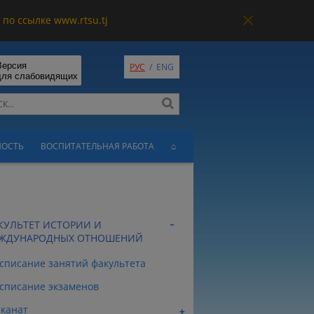
по ссылке www.rtsu.tj
Версия
РУС
/
ENG
для слабовидящих
НОСТЬ
ВОСПИТАТЕЛЬНАЯ РАБОТА
⌂
КУЛЬТЕТ ИСТОРИИ И
ЖДУНАРОДНЫХ ОТНОШЕНИЙ
списание занятий факультета
списание экзаменов
канат