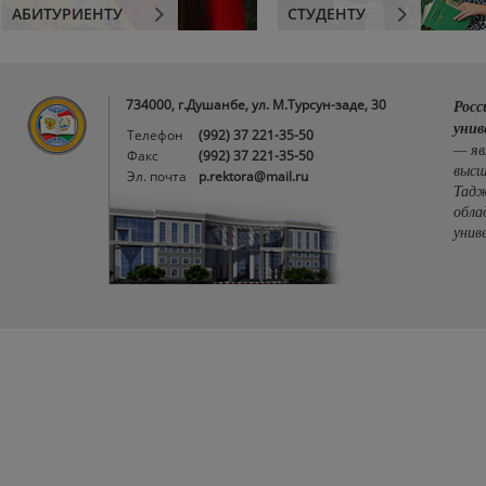
АБИТУРИЕНТУ
СТУДЕНТУ
734000, г.Душанбе, ул. М.Турсун-заде, 30
Росс
унив
Телефон
(992) 37 221-35-50
— яв
Факс
(992) 37 221-35-50
высш
Эл. почта
p.rektora@mail.ru
Тадж
обла
унив