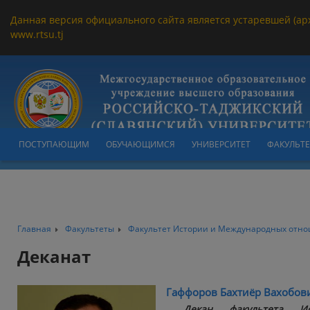
Данная версия официального сайта является устаревшей (ар
www.rtsu.tj
ПОСТУПАЮЩИМ
ОБУЧАЮЩИМСЯ
УНИВЕРСИТЕТ
ФАКУЛЬТ
Главная
Факультеты
Факультет Истории и Международных отн
Деканат
Гаффоров Бахтиёр Вахобов
Декан факультета И