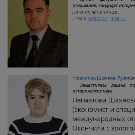
отношений, кандидат историч
(+992 37) 901 09 39 43
E-mail:
bgafforov@mail.ru
Негматова Шахноза Рузиев
Заместитель декана по
исторических наук
Негматова Шахноза
(экономист и специ
международных отн
Окончила с золот