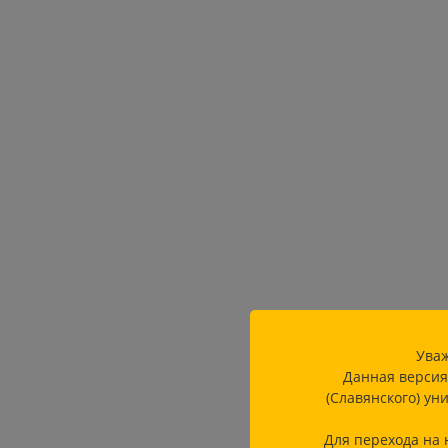
Уваж
Данная версия
(Славянского) ун
Для перехода на 