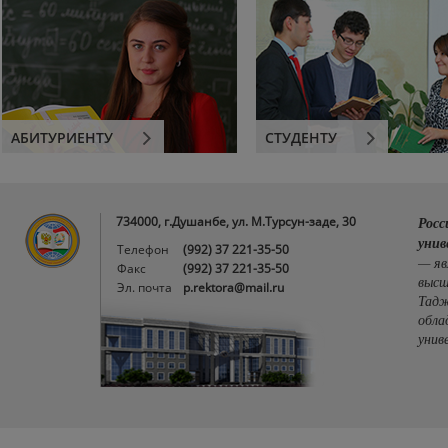
АБИТУРИЕНТУ
СТУДЕНТУ
734000, г.Душанбе, ул. М.Турсун-заде, 30
Росс
унив
Телефон
(992) 37 221-35-50
— яв
Факс
(992) 37 221-35-50
высш
Эл. почта
p.rektora@mail.ru
Тадж
обла
унив