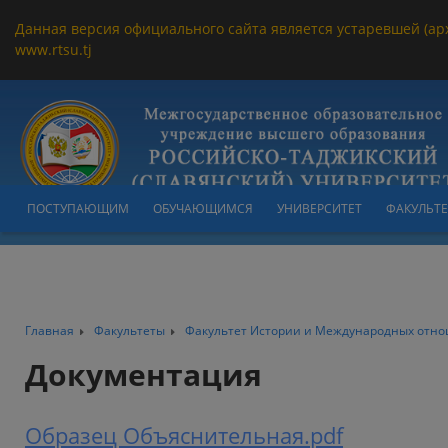
Данная версия официального сайта является устаревшей (ар
www.rtsu.tj
ПОСТУПАЮЩИМ
ОБУЧАЮЩИМСЯ
УНИВЕРСИТЕТ
ФАКУЛЬТ
Главная
Факультеты
Факультет Истории и Международных отн
Документация
Образец Объяснительная.pdf