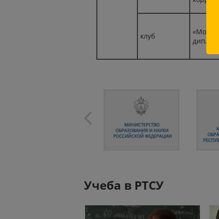
«Молод
клуб
диплом
Учеба в РТСУ