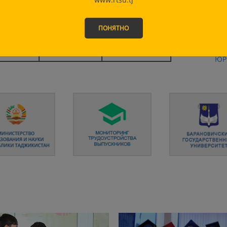
Бойматова Н.Ф.
ФА
кафедра
ПОНЯТНО
ФА
ой
международных
доцент Рахмонов
УП
ат»
отношений и
А.С.
дипломатии
ЮР