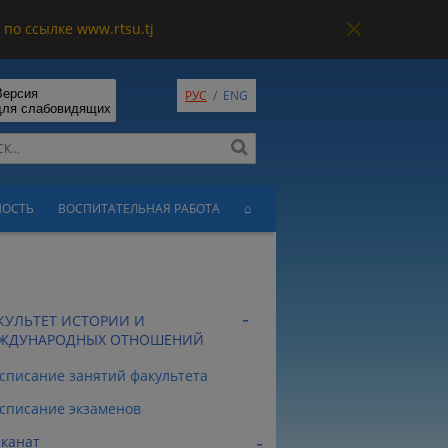
по ссылке www.rtsu.tj
Версия
РУС
/
ENG
для слабовидящих
НОСТЬ
ВОСПИТАТЕЛЬНАЯ РАБОТА
⌂
КУЛЬТЕТ ИСТОРИИ И
ЖДУНАРОДНЫХ ОТНОШЕНИЙ
списание занятий факультета
списание экзаменов
канат