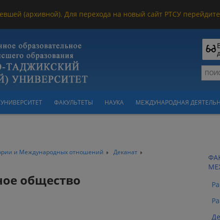
евшей (архивной). Для перехода на новый сайт РТСУ перейдите 
УНИВЕРСИТЕТ
ФАКУЛЬТЕТЫ
НАУКА
МЕЖДУНАРОДНАЯ ДЕЯТЕЛЬ
тории и Международных отношений
Деканат
ФА
МЕ
ное общество
Ра
Ра
Де