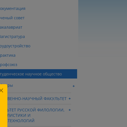
окументация
ченый совет
акалавриат
агистратура
рудоустройство
рактика
рофсоюз
туденческое научное общество
афедры
ТЕСТВЕННО-НАУЧНЫЙ ФАКУЛЬТЕТ
КУЛЬТЕТ РУССКОЙ ФИЛОЛОГИИ,
РНАЛИСТИКИ И
ДИАТЕХНОЛОГИЙ