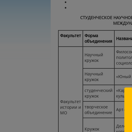
СТУДЕНЧЕСКОЕ НАУЧНОЕ
МЕЖДУН
Факультет
Форма
Назван
объединения
Филосо
Научный
политол
кружок
социол
Научный
«Юный 
кружок
студенческий
«Карав
кружок
культу
Факультет
творческое
истории и
Арт-кр
объединение
МО
Делова
Кружок
коррес