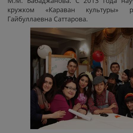
М.М. Бабаджанова. С 2013 года нау
кружком «Караван культуры» р
Гайбуллаевна Саттарова.