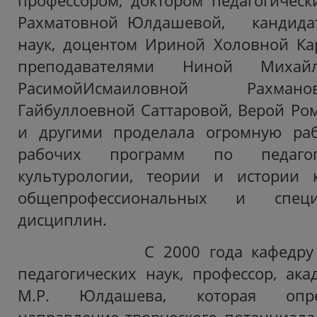
профессором, доктором педагогичес
Рахматовной Юлдашевой, кандидат
наук, доцентом Ириной Холовной Ка
преподавателями Ниной Михайл
РасимойИсмаиловной Рахман
Гайбуллоевной Саттаровой, Верой Р
и другими проделала огромную раб
рабочих программ по педагоги
культурологии, теории и истории 
общепрофессиональных и спец
дисциплин.
С 2000 года кафедру воз
педагогических наук, профессор, ак
М.Р. Юлдашева, которая опре