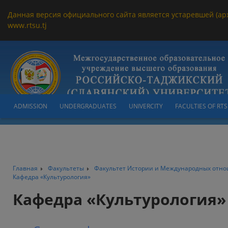
Данная версия официального сайта является устаревшей (ар
www.rtsu.tj
ADMISSION
UNDERGRADUATES
UNIVERCITY
FACULTIES OF RT
Главная
Факультеты
Факультет Истории и Международных отн
Кафедра «Культурология»
Кафедра «Культурология»