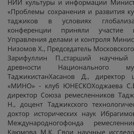
НИИ культуры и информации Министе
«Проблемы сохранения и развития к
таджиков в условиях глобализ
конференции приняли участие н
Управления делами и контроля Минист
Низомов Х., Председатель Московского
Зарифуллин П.,старший научный 
древности Национального му
ТаджикистанХасанов Д., директор
«МИНО» - клуб ЮНЕСКОХоджаева С.Б
директор Союза ремесленников Тадж
Н., доцент Таджикского технологичес
доктор исторических наук Ибрагимо
Международногофонда ремесленни
Каюмова М.К. Свои научные исследо