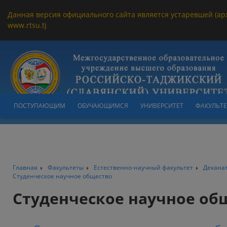
Данная версия официального сайта является устаревшей (ар
www.rtsu.tj
ПОСТУПАЮЩИМ
ОБУЧАЮЩИМСЯ
УНИВЕРСИТЕТ
ФАКУЛЬТ
Главная
Факультеты
Естественно-научный факультет
Декана
Студенческое научное общество
Студенческое научное об