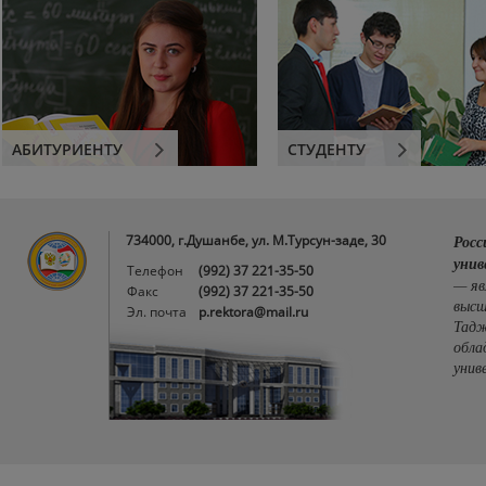
АБИТУРИЕНТУ
СТУДЕНТУ
734000, г.Душанбе, ул. М.Турсун-заде, 30
Росс
унив
Телефон
(992) 37 221-35-50
— яв
Факс
(992) 37 221-35-50
высш
Эл. почта
p.rektora@mail.ru
Тадж
обла
унив