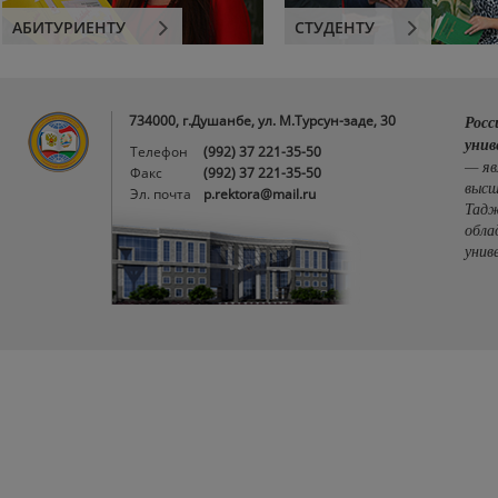
АБИТУРИЕНТУ
СТУДЕНТУ
734000, г.Душанбе, ул. М.Турсун-заде, 30
Росс
унив
Телефон
(992) 37 221-35-50
— яв
Факс
(992) 37 221-35-50
высш
Эл. почта
p.rektora@mail.ru
Тадж
обла
унив