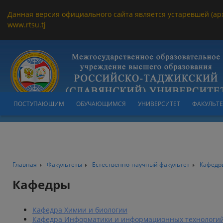
Данная версия официального сайта является устаревшей (ар
www.rtsu.tj
ПОСТУПАЮЩИМ
ОБУЧАЮЩИМСЯ
УНИВЕРСИТЕТ
ФАКУЛЬТ
Главная
Факультеты
Естественно-научный факультет
Кафедр
Кафедры
Кафедра Химии и биологии
Кафедра Информатики и информационных технологи