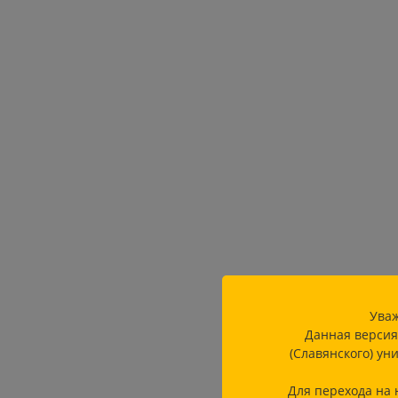
Уваж
Данная версия
(Славянского) ун
Для перехода на 