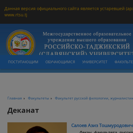
Данная версия официального сайта является устаревшей (ар
www.rtsu.tj
ПОСТУПАЮЩИМ
ОБУЧАЮЩИМСЯ
УНИВЕРСИТЕТ
ФАКУЛЬТ
Главная
Факультеты
Факультет русской филологии, журналисти
Деканат
Салоев Азиз Тошмуродович
Декан факультета русск