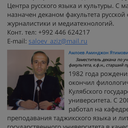
Центра русского языка и культуры. С м
назначен деканом факультета русской
журналистики и медиатехнологий.
Конт. тел: +992 446 624217
E-mail:
saloev_aziz@mail.ru
Амлоев Аминджон Ятимов
Заместитель декана по у
факультета, к.ф.н., старший 
1982 года рождения
окончил филологич
Кулябского госуда
университета. С 200
работал на кафедр
преподавания таджикского языка и ли
государственного университета в каче