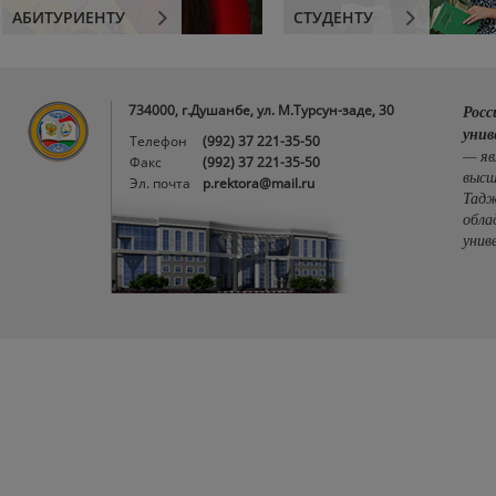
АБИТУРИЕНТУ
СТУДЕНТУ
734000, г.Душанбе, ул. М.Турсун-заде, 30
Росс
унив
Телефон
(992) 37 221-35-50
— яв
Факс
(992) 37 221-35-50
высш
Эл. почта
p.rektora@mail.ru
Тадж
обла
унив