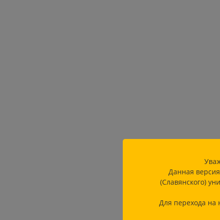
Уваж
Данная версия
(Славянского) ун
Для перехода на 