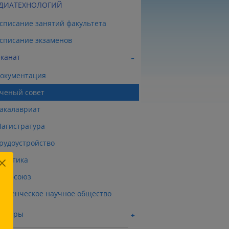
ДИАТЕХНОЛОГИЙ
списание занятий факультета
списание экзаменов
канат
окументация
ченый совет
акалавриат
агистратура
рудоустройство
рактика
рофсоюз
туденческое научное общество
афедры