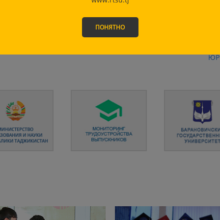
ФА
ПОНЯТНО
ФА
УП
ЮР