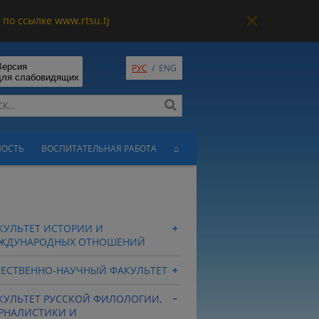
по ссылке www.rtsu.tj
Версия
РУС
/
ENG
для слабовидящих
НОСТЬ
ВОСПИТАТЕЛЬНАЯ РАБОТА
⌂
КУЛЬТЕТ ИСТОРИИ И
ЖДУНАРОДНЫХ ОТНОШЕНИЙ
ТЕСТВЕННО-НАУЧНЫЙ ФАКУЛЬТЕТ
КУЛЬТЕТ РУССКОЙ ФИЛОЛОГИИ,
РНАЛИСТИКИ И