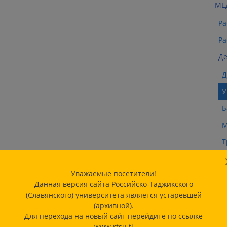
МЕ
Ра
Ра
Де
Д
У
Б
М
Т
П
Уважаемые посетители!
П
Данная версия сайта Российско-Таджикского
С
(Славянского) университета является устаревшей
(архивной).
К
Для перехода на новый сайт перейдите по ссылке
www.rtsu.tj