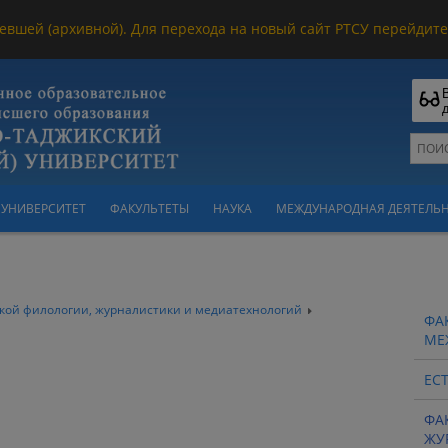
евшей (архивной). Для перехода на новый сайт РТСУ перейдите 
УНИВЕРСИТЕТ
ФАКУЛЬТЕТЫ
НАУКА
МЕЖДУНАРОДНАЯ ДЕЯТЕЛЬ
ской филологии, журналистики и медиатехнологий
ФА
МЕ
ЕС
ФА
ЖУ