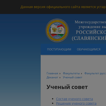
Данная версия официального сайта является устар
ПОСТУПАЮЩИМ
ОБУЧАЮЩИМСЯ
Главная
Факультеты
Факультет рус
Деканат
Ученый совет
Ученый совет
Состав ученого совета
Решения ученого совета