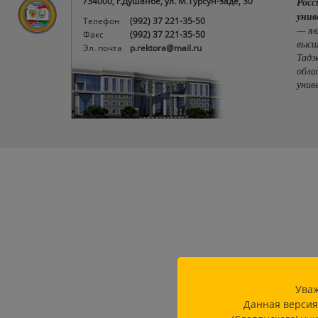
734000, г.Душанбе, ул. М.Турсун-заде, 30
Росс
унив
Телефон
(992) 37 221-35-50
— яв
Факс
(992) 37 221-35-50
высш
Эл. почта
p.rektora@mail.ru
Тадж
обла
унив
Уваж
Данная версия