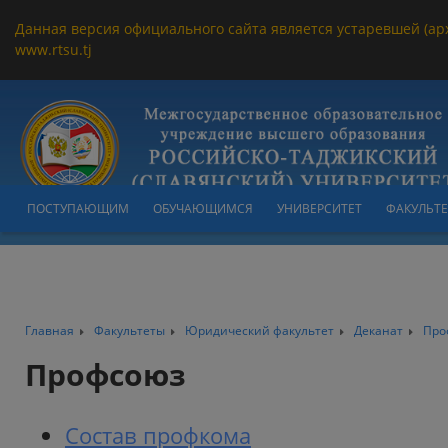
Данная версия официального сайта является устаревшей (ар
www.rtsu.tj
ПОСТУПАЮЩИМ
ОБУЧАЮЩИМСЯ
УНИВЕРСИТЕТ
ФАКУЛЬТ
Главная
Факультеты
Юридический факультет
Деканат
Про
Профсоюз
Состав профкома