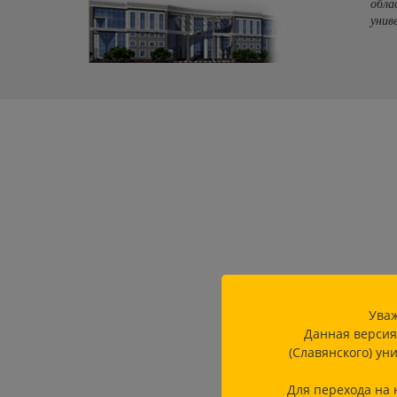
обла
унив
Уваж
Данная версия
(Славянского) ун
Для перехода на 