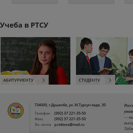
Учеба в РТСУ
АБИТУРИЕНТУ
СТУДЕНТУ
734000, г.Душанбе, ул. М.Турсун-заде, 30
Росс
унив
Телефон
(992) 37 221-35-50
— яв
Факс
(992) 37 221-35-50
высш
Эл. почта
p.rektora@mail.ru
Тадж