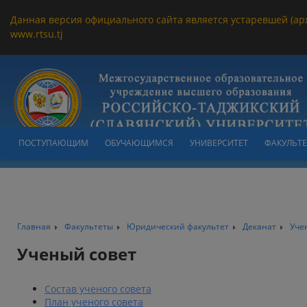
Данная версия официального сайта является устаревшей (ар
www.rtsu.tj
ПОСТУПАЮЩИМ
ОБУЧАЮЩИМСЯ
УНИВЕРСИТЕТ
ФАКУЛЬТ
Главная
Факультеты
Юридический факультет
Деканат
Уче
Ученый совет
Состав ученого совета
План ученого совета