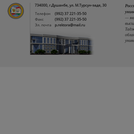
734000, г.Душанбе, ул. М.Турсун-заде, 30
Росс
унив
Телефон
(992) 37 221-35-50
— яв
Факс
(992) 37 221-35-50
высш
Эл. почта
p.rektora@mail.ru
Тадж
обла
унив