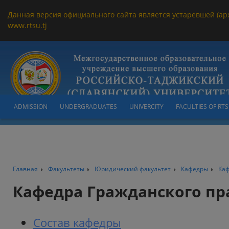
Данная версия официального сайта является устаревшей (ар
www.rtsu.tj
ADMISSION
UNDERGRADUATES
UNIVERCITY
FACULTIES OF RT
Главная
Факультеты
Юридический факультет
Кафедры
Каф
Кафедра Гражданского пр
Состав кафедры