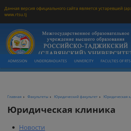
Данная версия официального сайта является устаревшей (ар
www.rtsu.tj
ADMISSION
UNDERGRADUATES
UNIVERCITY
FACULTIES OF RT
Главная
Факультеты
Юридический факультет
Юридическая к
Юридическая клиника
Новости