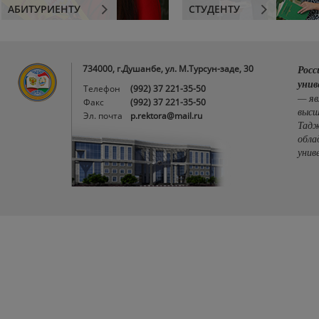
АБИТУРИЕНТУ
СТУДЕНТУ
734000, г.Душанбе, ул. М.Турсун-заде, 30
Росс
унив
Телефон
(992) 37 221-35-50
— яв
Факс
(992) 37 221-35-50
высш
Эл. почта
p.rektora@mail.ru
Тадж
обла
унив