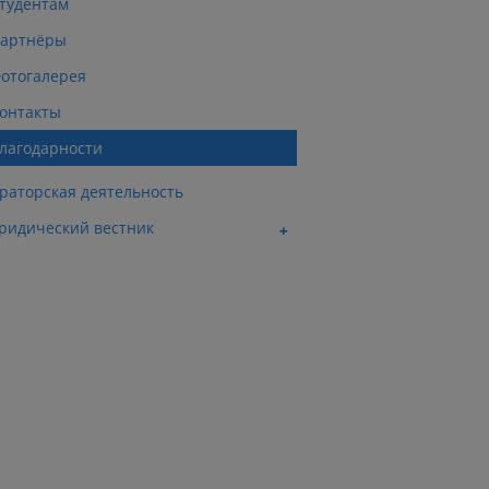
тудентам
артнёры
отогалерея
онтакты
лагодарности
раторская деятельность
идический вестник