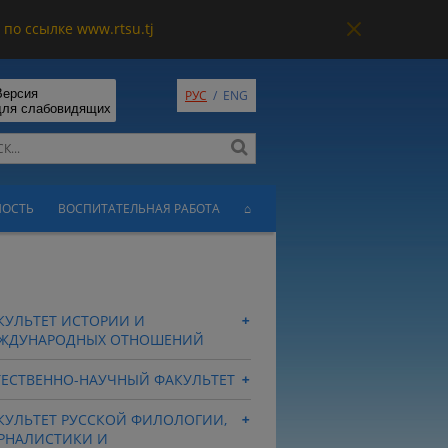
по ссылке www.rtsu.tj
Версия
РУС
/
ENG
для слабовидящих
НОСТЬ
ВОСПИТАТЕЛЬНАЯ РАБОТА
⌂
КУЛЬТЕТ ИСТОРИИ И
ЖДУНАРОДНЫХ ОТНОШЕНИЙ
ТЕСТВЕННО-НАУЧНЫЙ ФАКУЛЬТЕТ
КУЛЬТЕТ РУССКОЙ ФИЛОЛОГИИ,
РНАЛИСТИКИ И