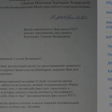
МЕ
ФА
ФА
УП
ЮР
Ра
Ра
Де
К
Юр
Н
М
П