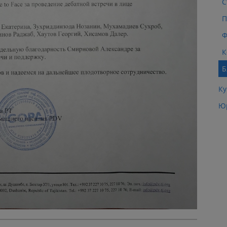
С
П
Ф
К
Б
Ку
Юр