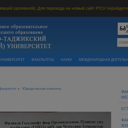
евшей (архивной). Для перехода на новый сайт РТСУ перейдите 
УНИВЕРСИТЕТ
ФАКУЛЬТЕТЫ
НАУКА
МЕЖДУНАРОДНАЯ ДЕЯТЕЛЬ
факультет
Юридическая клиника
ФА
МЕ
ЕС
ФА
ЖУ