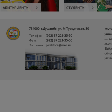
АБИТУРИЕНТУ
СТУДЕНТУ
734000, г.Душанбе, ул. М.Турсун-заде, 30
Росс
унив
Телефон
(992) 37 221-35-50
— яв
Факс
(992) 37 221-35-50
высш
Эл. почта
p.rektora@mail.ru
Тадж
обла
унив