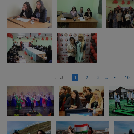
←
ctrl
1
2
3
...
9
10