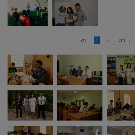
←
ctrl
1
2
ctrl
→