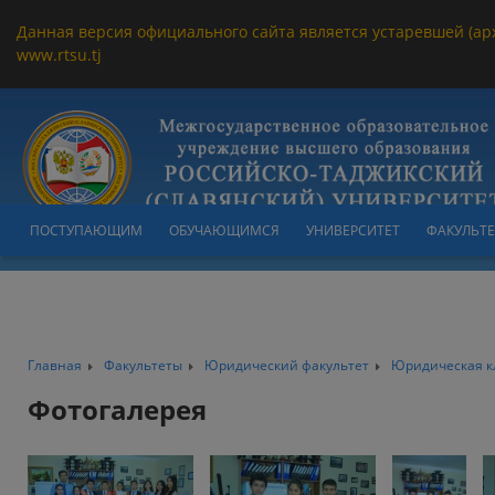
Данная версия официального сайта является устаревшей (ар
www.rtsu.tj
ПОСТУПАЮЩИМ
ОБУЧАЮЩИМСЯ
УНИВЕРСИТЕТ
ФАКУЛЬТ
Главная
Факультеты
Юридический факультет
Юридическая к
Фотогалерея