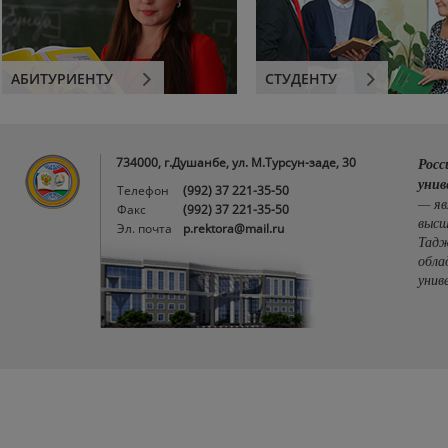
АБИТУРИЕНТУ
СТУДЕНТУ
734000, г.Душанбе, ул. М.Турсун-заде, 30
Росс
унив
Телефон
(992) 37 221-35-50
— яв
Факс
(992) 37 221-35-50
высш
Эл. почта
p.rektora@mail.ru
Тадж
обла
унив