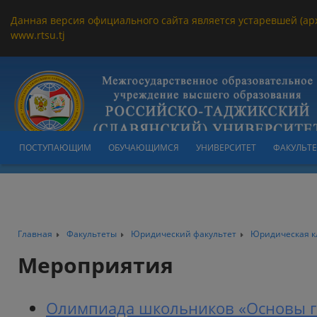
Данная версия официального сайта является устаревшей (ар
www.rtsu.tj
ПОСТУПАЮЩИМ
ОБУЧАЮЩИМСЯ
УНИВЕРСИТЕТ
ФАКУЛЬТ
Главная
Факультеты
Юридический факультет
Юридическая к
Мероприятия
Олимпиада школьников «Основы го