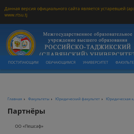
Данная версия официального сайта является устаревшей (ар
www.rtsu.tj
ПОСТУПАЮЩИМ
ОБУЧАЮЩИМСЯ
УНИВЕРСИТЕТ
ФАКУЛЬТ
Главная
Факультеты
Юридический факультет
Юридическая к
Партнёры
ОО «Пешсаф»