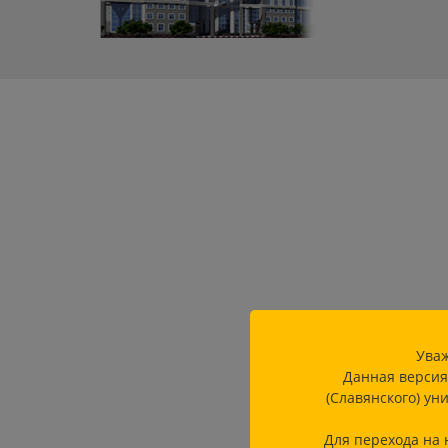
Уваж
Данная версия
(Славянского) ун
Для перехода на 