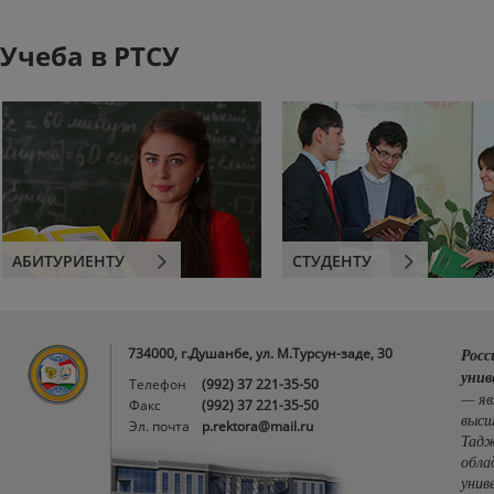
Учеба в РТСУ
АБИТУРИЕНТУ
СТУДЕНТУ
734000, г.Душанбе, ул. М.Турсун-заде, 30
Росс
унив
Телефон
(992) 37 221-35-50
— яв
Факс
(992) 37 221-35-50
высш
Эл. почта
p.rektora@mail.ru
Тадж
обла
унив