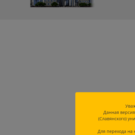
Уваж
Данная версия
(Славянского) ун
Для перехода на 