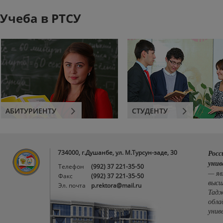
Учеба в РТСУ
АБИТУРИЕНТУ
СТУДЕНТУ
734000, г.Душанбе, ул. М.Турсун-заде, 30
Росс
унив
Телефон
(992) 37 221-35-50
— яв
Факс
(992) 37 221-35-50
высш
Эл. почта
p.rektora@mail.ru
Тадж
обла
унив