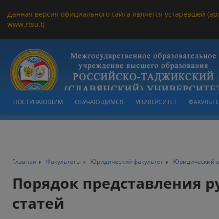
Данная версия официального сайта является устаревшей (ар
www.rtsu.tj
ПОСТУПАЮЩИМ
ОБУЧАЮЩИМСЯ
УНИВЕРСИТЕТ
ФАКУЛЬТ
Главная
Факультеты
Юридический факультет
Юридический в
Порядок представления р
статей