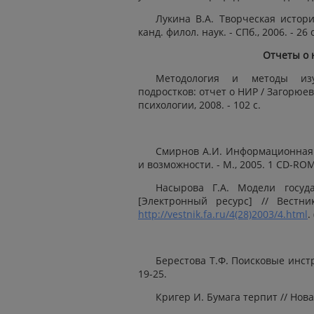
Лукина В.А. Творческая история
канд. филол. наук. - СПб., 2006. - 26 с
Отчеты о 
Методология и методы изу
подростков: отчет о НИР / Загорюев
психологии, 2008. - 102 с.
Смирнов А.И. Информационная 
и возможности. - М., 2005. 1 CD-ROM
Насырова Г.А. Модели госуда
[Электронный ресурс] // Вест
http://vestnik.fa.ru/4(28)2003/4.html
.
Берестова Т.Ф. Поисковые инстр
19-25.
Кригер И. Бумага терпит // Новая