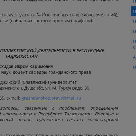
Н
П
 следует указать 5–10 ключевых слов (словосочетаний),
атьи (набрав их светлым прямым шрифтом).
П
П
П
с
 КОЛЛЕКТОРСКОЙ
ДЕЯТЕЛЬНОСТИ В РЕСПУБЛИКЕ
ТАДЖИКИСТАН
А
охидов Икром Каримович
И
наук, доцент кафедры гражданского права
аджикский (Славянский) университет
джикистан, Душанбе, ул. М. Турсунзаде, 30
35, e-mail:
grazhdanskoe.pravo@maii.ru
 вопросы, связанные с проблемами определения
й деятельности в Республике Таджикистан. В
первые в
ексный анализ субъектного
состава коллекторской
, что ввиду отсутствия в законодательстве Республики