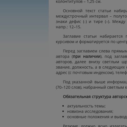
колонтитулов – 1,25 см.
Основной текст статьи наби
междустрочный интервал – полут
знаки дефис (-) и тире (–). Межд
напр.: 12–15.
Заглавие статьи набирается
курсивом и форматируется по цент
Перед заглавием слева прямы
автора (
при наличии
), под загл
авторов
, далее внизу светлым шр
звание, должность, а в следующих 
адрес (с почтовым индексом), теле
Под указанной выше информац
(70–120 слов), набранный светлым 
Обязательная структура авторс
актуальность темы;
новизна исследования;
основные положения и вывод
Резюме должно ясно излагат