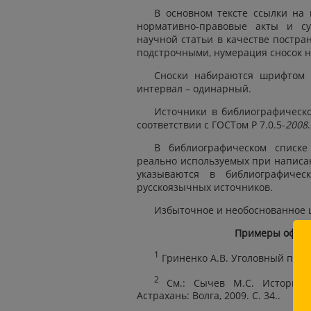
В основном тексте ссылки на
нормативно-правовые акты и су
научной статьи в качестве постр
подстрочными, нумерация сносок н
Сноски набираются шрифтом 
интервал – одинарный.
Источники в библиографическо
соответствии с ГОСТом
Р 7.0.5-
2008
.
В библиографическом списк
реально используемых при написа
указываются в библиографичес
русскоязычных источников.
Избыточное и необоснованное ц
Примеры оформл
1
Гриненко А.В. Уголовный процес
2
См.:
Сычев М.С. История А
Астрахань: Волга, 2009. С. 34..