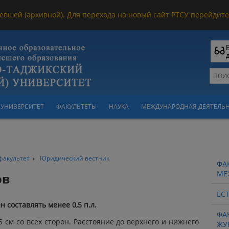
евшей (архивной). Для перехода на новый сайт РТСУ перейдите 
УНИВЕРСИТЕТ
ФАКУЛЬТЕТЫ
НАУКА
МЕЖДУНАРОДНАЯ ДЕЯТЕЛЬ
факультет
Юридический вестник
ФА
МЕ
ов
ЕС
 составлять менее 0,5 п.л.
ФА
,5 см со всех сторон. Расстояние до верхнего и нижнего
ЖУ