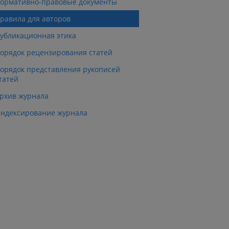
ормативно-правовые документы
равила для авторов
убликационная этика
орядок рецензирования статей
орядок представления рукописей
татей
рхив журнала
ндексирование журнала