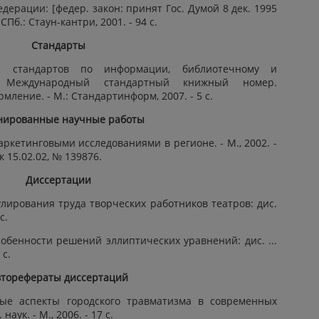
ерации: [федер. закон: принят Гос. Думой 8 дек. 1995
 СПб.: Стаун-кантри, 2001. - 94 с.
Стандарты
ма стандартов по информации, библиотечному и
. Международный стандартный книжный номер.
ление. - М.: Стандартинформ, 2007. - 5 с.
нированные научные работы
ркетинговыми исследованиями в регионе. - М., 2002. -
к 15.02.02, № 139876.
Диссертации
улирования труда творческих работников театров: дис.
с.
обенности решений эллиптических уравнений: дис. ...
 с.
торефераты диссертаций
ные аспекты городского травматизма в современных
наук. - М., 2006. - 17 с.