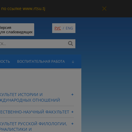
по ссылке www.rtsu.tj
Версия
РУС
/
ENG
для слабовидящих
НОСТЬ
ВОСПИТАТЕЛЬНАЯ РАБОТА
⌂
КУЛЬТЕТ ИСТОРИИ И
ЖДУНАРОДНЫХ ОТНОШЕНИЙ
ТЕСТВЕННО-НАУЧНЫЙ ФАКУЛЬТЕТ
КУЛЬТЕТ РУССКОЙ ФИЛОЛОГИИ,
РНАЛИСТИКИ И