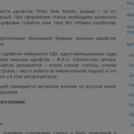
МЕ
рается шрифтом Times New Roman, размер – 14 пт,
ФА
орный. При оформлении статьи необходимо различать
у цифрами ставится знак тире без отбивки (пробелов),
ФА
УП
 прописными (большими) буквами жирным шрифтом,
ру.
ЮР
м шрифтом набирается УДК, идентификационные коды
Ра
авием жирным шрифтом – Ф.И.О. (полностью)
автора/
ифтом указывается – его/их ученая степень, ученое
Ра
строках – место работы (в именительном падеже) и его
Де
фон и
E-mail автора/авторов.
К
ией помещается авторское резюме на русском языке
курсивом.
Юр
кого резюме:
Ку
Юр
ы.
Р
ь основное содержание статьи и быть пригодной к