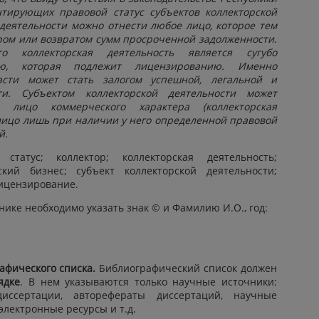
нтирующих правовой статус субъектов коллекторской
 деятельности можно отнести любое лицо, которое тем
ром или возвратом сумм просроченной задолженности.
о
коллекторская деятельность является сугубо
тью, которая подлежит лицензированию. Именно
сти может стать залогом успешной, легальной и
сти. Субъектом коллекторской деятельности может
 лицо коммерческого характера (коллекторская
 лицо лишь при наличии у него определенной правовой
й.
 статус; коллектор; коллекторская деятельность;
рский бизнес; субъект коллекторской деятельности;
лицензирование.
ике необходимо указать знак © и Фамилию И.О., год:
афического списка.
Библиографический список должен
ядке
. В нем указываются только научные источники:
иссертации, авторефераты диссертаций, научные
электронные ресурсы и т.д.