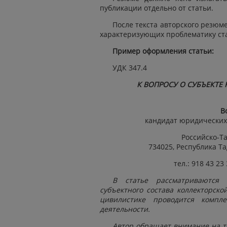
публикации отдельно от статьи.
После текста авторского резюме
характеризующих проблематику ст
Пример оформления статьи:
УДК 347.4
К ВОПРОСУ О СУБЪЕКТЕ
В
кандидат юридических 
Российско-Т
734025, Республика Та
тел.: 918 43 23 
В статье рассматриваются
субъектного состава коллекторско
цивилистике проводится компл
деятельности.
Ав
тор обращает внимание на то