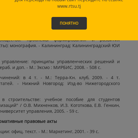
мления библиографического списка:
www.rtsu.tj
Книги
ПОНЯТНО
кого казачьего войска: учебное пособие. - Астрахань:
 общество: проблемы формирования и развития
ты): монография. - Калининград: Калининградский ЮИ
е управление: принципы управленческих решений и
ераб. и доп. - М.: Эксмо : МИРБИС, 2008. - 508 с.
инений: в 4 т. - М.: Терра-Кн. клуб, 2009. - 4 т.
татей. - Нижний Новгород: Изд-во Нижегородского
 в строительстве: учебное пособие для студентов
аций" / О.В. Михненков, И.З. Коготкова, Е.В. Генкин,
университет управления, 2005. - 59 с.
рмативные правовые акты
и: офиц. текст. - М.: Маркетинг, 2001. - 39 с.