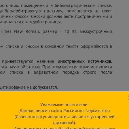
 источник, помещенный в библиографическом списке,
дебно-арбитражную практику, помещаются в текст
аничных сносок. Сноски должны быть постраничными и
ачинается с каждой страницы.
Times New Roman, размер – 10 пт, междустрочный
м списке и сноски в основном тексте оформляются в
е приветствуется наличие
иностранных источников
,
нии научной статьи. При этом иностранные источники
ком списке в алфавитном порядке строго после
итирование не допускается.
ения сносок в тексте научной статьи:
Уважаемые посетители!
с: учебник. М.: Норма, 2009. С. 25.
Данная версия сайта Российско-Таджикского
(Славянского) университета является устаревшей
страханского казачьего войска: учебное пособие.
(архивной).
Для перехода на новый сайт перейдите по ссылке