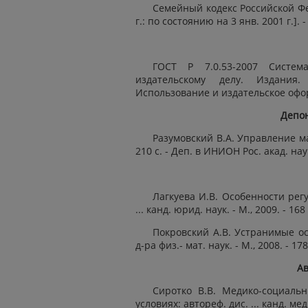
Семейный кодекс Российской Фед
г.: по состоянию на 3 янв. 2001 г.]. -
ГОСТ Р 7.0.53-2007 Систе
издательскому делу. Издания
Использование и издательское оформ
Депо
Разумовский В.А. Управление ма
210 с. - Деп. в ИНИОН Рос. акад. нау
Лагкуева И.В. Особенности рег
... канд. юрид. наук. - М., 2009. - 168 
Покровский А.В. Устранимые ос
д-ра физ.- мат. наук. - М., 2008. - 178
Ав
Сиротко В.В. Медико-социаль
условиях: автореф. дис. ... канд. мед. 