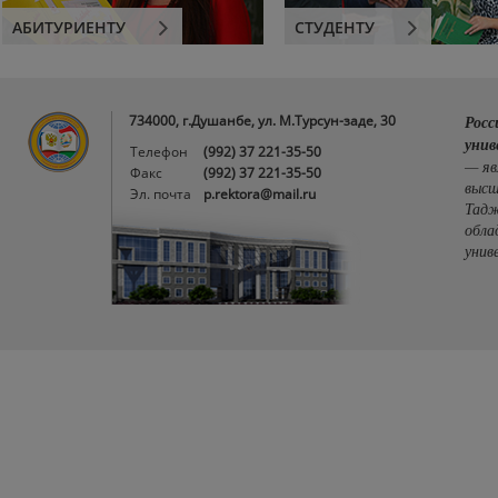
АБИТУРИЕНТУ
СТУДЕНТУ
734000, г.Душанбе, ул. М.Турсун-заде, 30
Росс
унив
Телефон
(992) 37 221-35-50
— яв
Факс
(992) 37 221-35-50
высш
Эл. почта
p.rektora@mail.ru
Тадж
обла
унив