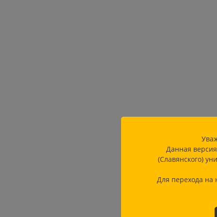
Уваж
Данная версия
(Славянского) ун
Для перехода на 