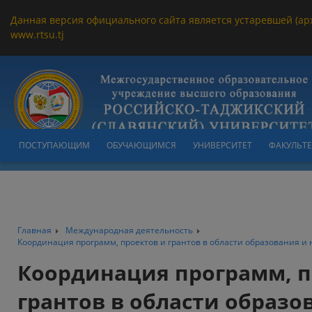
Данная версия официального сайта является устаревшей (ар
www.rtsu.tj
ПОСТУПАЮЩИМ
ОБУЧАЮЩИМСЯ
УНИВЕРСИТЕТ
ФАКУЛЬТ
Главная
Международная деятельность
Координация программ, проектов и грантов в области образования и 
Координация программ, п
грантов в области образо