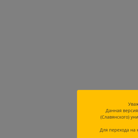
Уваж
Данная версия
(Славянского) ун
Для перехода на 