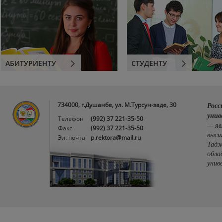
АБИТУРИЕНТУ
СТУДЕНТУ
734000, г.Душанбе, ул. М.Турсун-заде, 30
Росс
унив
Телефон
(992) 37 221-35-50
— яв
Факс
(992) 37 221-35-50
высш
Эл. почта
p.rektora@mail.ru
Тадж
обла
унив