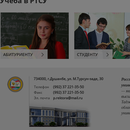
Учеба в РТСУ
АБИТУРИЕНТУ
СТУДЕНТУ
734000, г.Душанбе, ул. М.Турсун-заде, 30
Росс
унив
Телефон
(992) 37 221-35-50
— яв
Факс
(992) 37 221-35-50
высш
Эл. почта
p.rektora@mail.ru
Тадж
обла
унив