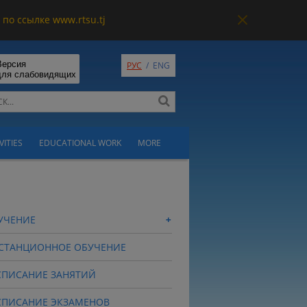
по ссылке www.rtsu.tj
Версия
РУС
/
ENG
для слабовидящих
VITIES
EDUCATIONAL WORK
MORE
УЧЕНИЕ
СТАНЦИОННОЕ ОБУЧЕНИЕ
СПИСАНИЕ ЗАНЯТИЙ
СПИСАНИЕ ЭКЗАМЕНОВ