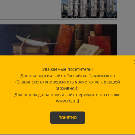
Уважаемые посетители!
Данная версия сайта Российско-Таджикского
(Славянского) университета является устаревшей
(архивной).
Для перехода на новый сайт перейдите по ссылке
www.rtsu.tj
ПОНЯТНО