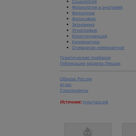
Социология
Физиология и анатомия
Филология
Философия
Экономика
Этнография
Юриспруденция
Кинокритика
Очевидное-невероятное
Тематические подборки
Публикации раздела Лекции
Образы России
Атлас
Спецпроекты
Источник:
культура.рф