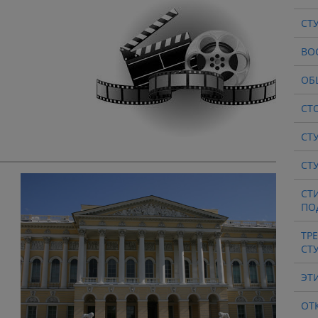
СТ
ВО
ОБ
СТ
СТ
СТ
СТ
ПО
ТР
СТ
ЭТ
ОТ