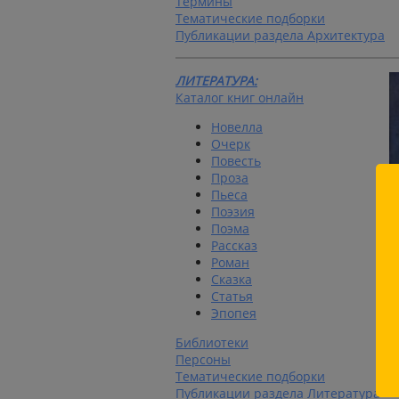
Термины
Тематические подборки
Публикации раздела Архитектура
ЛИТЕРАТУРА:
Каталог книг онлайн
Новелла
Очерк
Повесть
Проза
Пьеса
Поэзия
Поэма
Рассказ
Роман
Сказка
Статья
Эпопея
Библиотеки
Персоны
Тематические подборки
Публикации раздела Литература