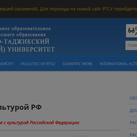
евшей (архивной). Для перехода на новый сайт РТСУ перейдите 
VERCITY
FACULTIES OF RTSU
SCIENTIFIC WORK
INTERNATIONAL ACTI
ОБ
льтурой РФ
ДИ
 с культурой Российской Федерации
РА
РА