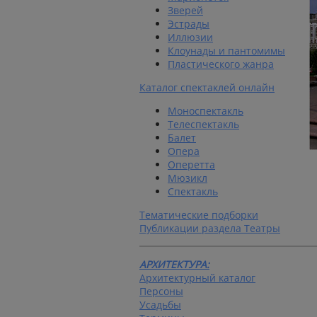
Зверей
Эстрады
Иллюзии
Клоунады и пантомимы
Пластического жанра
Каталог спектаклей онлайн
Моноспектакль
Телеспектакль
Балет
Опера
Оперетта
Мюзикл
Спектакль
Тематические подборки
Публикации раздела Театры
АРХИТЕКТУРА:
Архитектурный каталог
Персоны
Усадьбы