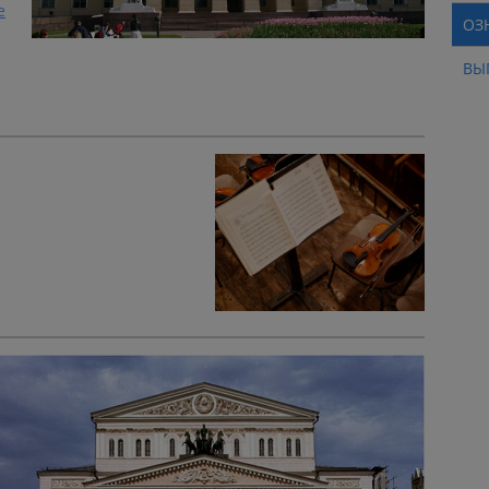
е
ОЗ
ВЫ