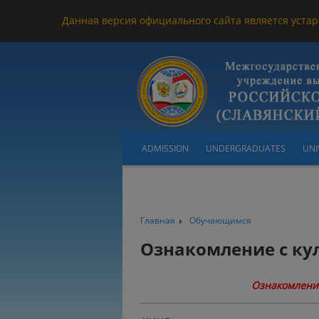
Данная версия официального сайта является устар
ADMISSION
UNDERGRADUATES
UNI
Главная
Обучающимся
Ознакомление с ку
Ознакомление