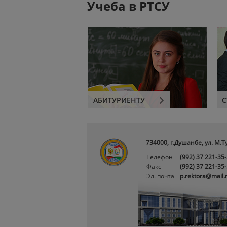
Учеба в РТСУ
АБИТУРИЕНТУ
С
734000, г.Душанбе, ул. М.Т
Телефон
(992) 37 221-35
Факс
(992) 37 221-35
Эл. почта
p.rektora@mail.