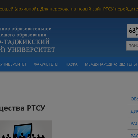
евшей (архивной). Для перехода на новый сайт РТСУ перейдите 
УНИВЕРСИТЕТ
ФАКУЛЬТЕТЫ
НАУКА
МЕЖДУНАРОДНАЯ ДЕЯТЕЛЬ
ОБ
щества РТСУ
ДИ
РА
РА