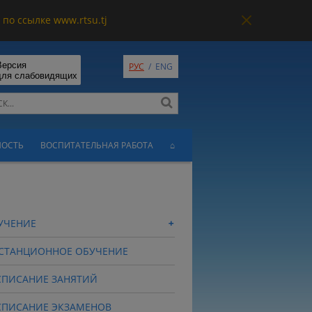
по ссылке www.rtsu.tj
Версия
РУС
/
ENG
для слабовидящих
НОСТЬ
ВОСПИТАТЕЛЬНАЯ РАБОТА
⌂
УЧЕНИЕ
СТАНЦИОННОЕ ОБУЧЕНИЕ
СПИСАНИЕ ЗАНЯТИЙ
СПИСАНИЕ ЭКЗАМЕНОВ