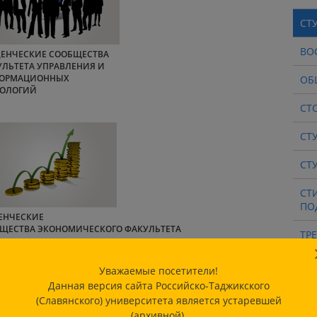
СТ
ВО
ДЕНЧЕСКИЕ СООБЩЕСТВА
УЛЬТЕТА УПРАВЛЕНИЯ И
ОРМАЦИОННЫХ
ОБ
НОЛОГИЙ
СТ
СТ
СТ
СТ
ПО
ЕНЧЕСКИЕ
ЩЕСТВА ЭКОНОМИЧЕСКОГО ФАКУЛЬТЕТА
ТР
СТ
Уважаемые посетители!
ЭТ
Данная версия сайта Российско-Таджикского
(Славянского) университета является устаревшей
ОТ
(архивной).