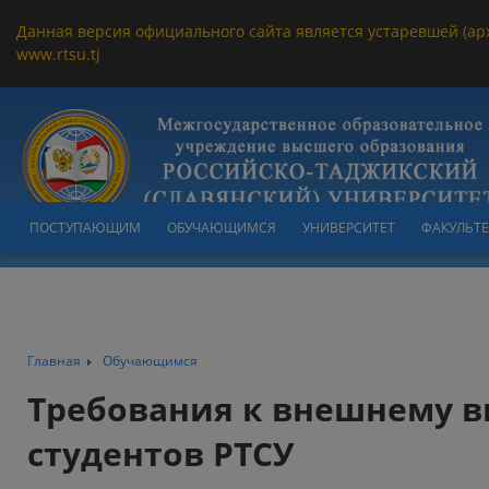
Данная версия официального сайта является устаревшей (ар
www.rtsu.tj
ПОСТУПАЮЩИМ
ОБУЧАЮЩИМСЯ
УНИВЕРСИТЕТ
ФАКУЛЬТ
Главная
Обучающимся
Требования к внешнему в
студентов РТСУ