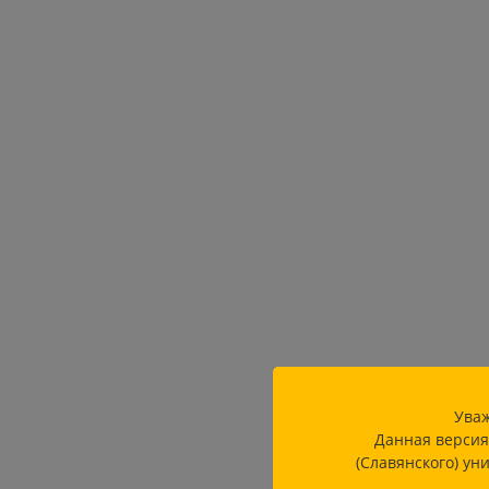
Уваж
Данная версия
(Славянского) ун