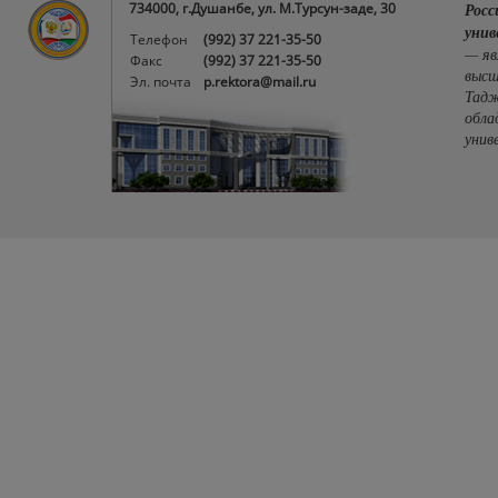
734000, г.Душанбе, ул. М.Турсун-заде, 30
Росс
унив
Телефон
(992) 37 221-35-50
— яв
Факс
(992) 37 221-35-50
высш
Эл. почта
p.rektora@mail.ru
Тадж
обла
унив