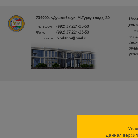
734000, г.Душанбе, ул. М.Турсун-заде, 30
Росс
унив
Телефон
(992) 37 221-35-50
— яв
Факс
(992) 37 221-35-50
высш
Эл. почта
p.rektora@mail.ru
Тадж
обла
унив
Уваж
Данная версия