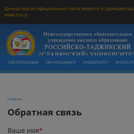
Данная версия официального сайта является устаревшей (ар
www.rtsu.tj
ПОСТУПАЮЩИМ
ОБУЧАЮЩИМСЯ
УНИВЕРСИТЕТ
ФАКУЛЬТ
Главная
Обратная связь
Ваше имя
*