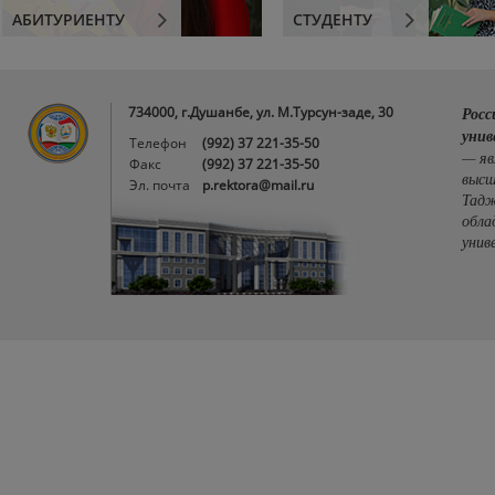
АБИТУРИЕНТУ
СТУДЕНТУ
734000, г.Душанбе, ул. М.Турсун-заде, 30
Росс
унив
Телефон
(992) 37 221-35-50
— яв
Факс
(992) 37 221-35-50
высш
Эл. почта
p.rektora@mail.ru
Тадж
обла
унив