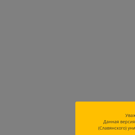
Уваж
Данная версия
(Славянского) ун