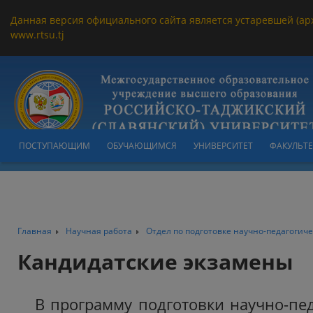
Данная версия официального сайта является устаревшей (ар
www.rtsu.tj
ПОСТУПАЮЩИМ
ОБУЧАЮЩИМСЯ
УНИВЕРСИТЕТ
ФАКУЛЬТ
Главная
Научная работа
Отдел по подготовке научно-педагогиче
Кандидатские экзамены
В программу подготовки научно-пед