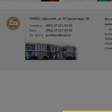
734000, г.Душанбе, ул. М.Турсун-заде, 30
Росс
унив
Телефон
(992) 37 221-35-50
— яв
Факс
(992) 37 221-35-50
высш
Эл. почта
p.rektora@mail.ru
Тадж
обла
унив