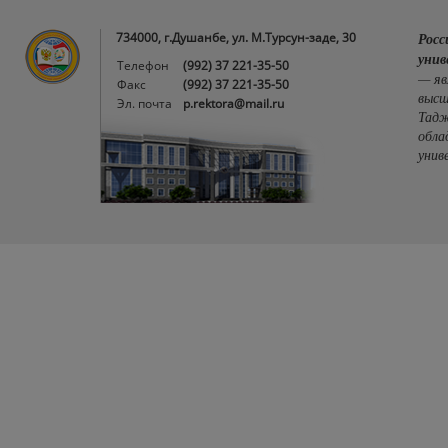
734000, г.Душанбе, ул. М.Турсун-заде, 30
Росс
унив
Телефон
(992) 37 221-35-50
— яв
Факс
(992) 37 221-35-50
высш
Эл. почта
p.rektora@mail.ru
Тадж
обла
унив