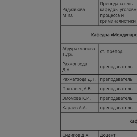
Преподаватель
Раджабова
кафедры уголовн
М.Ю.
процесса и
криминалистики
Кафедра «Междунаро
Абдурахманова
ст. препод.
Т.Дж.
Рахмонзода
преподаватель
Д.А.
Рахматзода Д.Т.
преподаватель
Полтавец А.В.
преподаватель
Эмомова К.И.
преподаватель
Караев А.А.
преподаватель
Каф
Сидиков Д.А.
Доцент