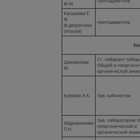
преподаватель
М.М.
Касымова Ё.
Ф.
преподаватель
(в декретном
отпуске)
Ка
Ст. лаборант лабо
Шикориева
Общей и неорганич
М.
органической хими
Кузяева Э.А.
Зав. кабинетом
Зав. лаборатории 
Абдухаликова
неорганической и
П.Н.
органической хими