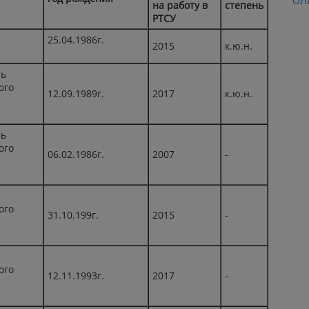
ОЛ
на работу в
степень
РТСУ
25.04.1986г.
2015
к.ю.н.
ль
ого
12.09.1989г.
2017
к.ю.н.
ль
ого
06.02.1986г.
2007
-
ого
31.10.199г.
2015
-
ого
12.11.1993г.
2017
-