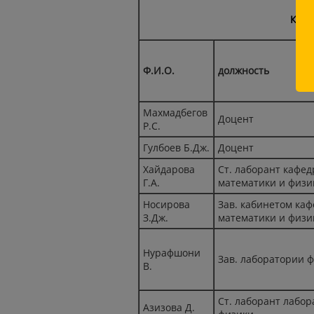
Кафе
Ф.И.О.
должность
Махмадбегов
Доцент
Р.С.
Гулбоев Б.Дж.
Доцент
Хайдарова
Ст. лаборант кафе
Г.А.
математики и физи
Носирова
Зав. кабинетом ка
З.Дж.
математики и физи
Нурафшони
Зав. лаборатории 
В.
Ст. лаборант лабо
Азизова Д.