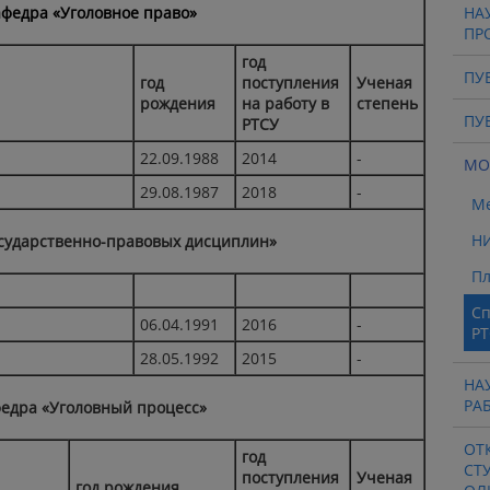
федра «Уголовное право»
НА
ПР
год
ПУ
год
поступления
Ученая
рождения
на работу в
степень
ПУ
РТСУ
22.09.1988
2014
-
МО
29.08.1987
2018
-
М
НИ
сударственно-правовых дисциплин»
Пл
Сп
06.04.1991
2016
-
РТ
28.05.1992
2015
-
НА
РА
едра «Уголовный процесс»
ОТ
год
СТ
поступления
Ученая
год рождения