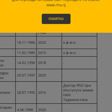
www.rtsu.tj
дра «Математики и физики»
год
ПОНЯТНО
год
поступления
Ученая степень
рождения
на работу в
РТСУ
18.11.1986
2020
к.ф-м.н.
11.02.1989
2015
к.ф-м.н.
дры
14.02.1996
2018
-
ки
федры
29.07.1997
2020
-
ки
Доктор PhD при
Институте химии
физики
28.07.1995
2016
НАН
Таджикистана
ратории
4.06.1998
2020
-