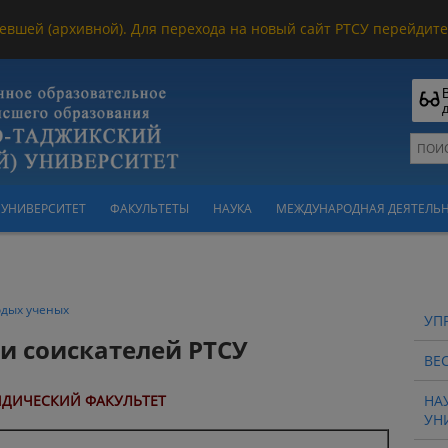
евшей (архивной). Для перехода на новый сайт РТСУ перейдите 
УНИВЕРСИТЕТ
ФАКУЛЬТЕТЫ
НАУКА
МЕЖДУНАРОДНАЯ ДЕЯТЕЛЬ
одых ученых
УП
и соискателей РТСУ
ВЕ
ДИЧЕСКИЙ ФАКУЛЬТЕТ
НА
УН