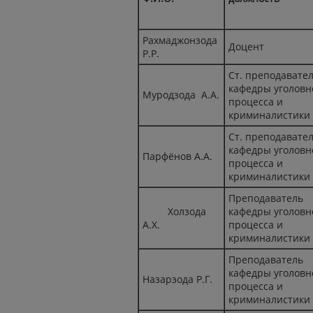
Рахмаджонзода
Доцент
Р.Р.
Ст. преподавате
кафедры уголовн
Муродзода А.А.
процесса и
криминалистики
Ст. преподавате
кафедры уголовн
Парфёнов А.А.
процесса и
криминалистики
Преподаватель
Холзода
кафедры уголовн
А.Х.
процесса и
криминалистики
Преподаватель
кафедры уголовн
Назарзода Р.Г.
процесса и
криминалистики