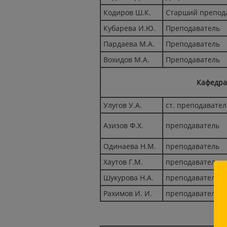
Кодиров Ш.К.
Старший препод
Кубарева И.Ю.
Преподаватель
Пардаева М.А.
Преподаватель
Вохидов М.А.
Преподаватель
Кафедра
Улугов У.А.
ст. преподавател
Азизов Ф.Х.
преподаватель
Одинаева Н.М.
преподаватель
Хаутов Г.М.
преподаватель
Шукурова Н.А.
преподаватель
Рахимов И. И.
преподаватель