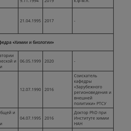
9.11.1994
2019
к.ф-м.н.
21.04.1995
2017
-
федра «Химии и биологии»
ратории
еской и
06.05.1999
2020
-
и
Соискатель
кафедры
«Зарубежного
12.07.1990
2016
регионоведения и
внешней
политики» РТСУ
Общей и
Доктор PhD при
04.07.1995
2016
Институте химии
и
НАН