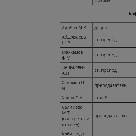
физики
Ка
Арабов М.К.
доцент
Абдулхаева
ст. препод.
Ш.Р.
Махкамов
ст. препод.
Ф.М.
Лешукович
ст. препод.
А.И.
Халимов И.
преподаватель
И.
Холов О.А.
ст.лаб.
Салимова
М.Т.
преподаватель
(в декретном
отпуске)
Кобилзода