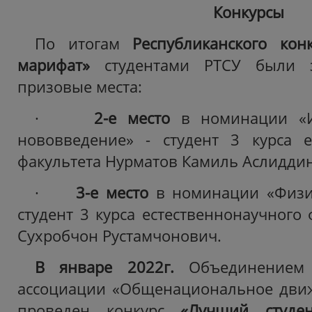
Конкурсы
По итогам
Республиканского ко
марифат
»
студентами РТСУ были з
призовые места:
·
2-е место
в номинации «Из
нововведение» - студент 3 курса е
факультета
Нурматов Камиль Аслидди
·
3-е место
в номинации «Физик
студент 3 курса естественнонаучного 
Сухробчон Рустамчонович.
В январе 2022г.
Объединением
ассоциации «Общенациональное движ
проведен конкурс
«Лучший студен