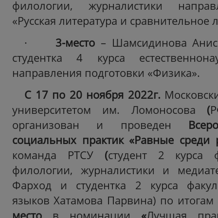
филологии, журналистики направ
«Русская литература и сравнительное 
·
3-место
– Шамсидинова Анис
студентка 4 курса естественнона
направления подготовки «Физика».
С 17 по 20 ноября 2022г.
Московск
университетом им. Ломоносова
(
Р
организован и проведен
Всер
социальных практик «Равные среди 
команда РТСУ
(
студент 2 курса ф
филологии, журналистики и медиат
Фарход и студентка 2 курса факул
языков Хатамова Парвина) по итогам 
место
в номинации
«
Лучшая пра