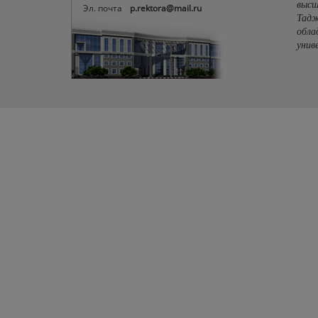
высш
Эл. почта
p.rektora@mail.ru
Тадж
обла
унив