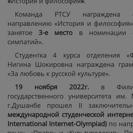
«
История и философия
»
.
Команда РТСУ награждена с
направлению «История и философия»
занятое
3-е место
в номинации «П
симпатий».
Студентка 4 курса отделения «
Нигина Шокировна награждена гра
«За любовь к русской культуре».
19 ноября 2022г.
в Фили
государственного университета им.
г.Душанбе прошел II заключител
международной студенческой интер
International
Internet
-
Olympiad
)
по нап
язык», «Право» и «Культурология».
По