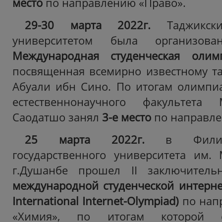
место
по направлению «Право».
29-30 марта 2022г.
Таджикски
университетом была организов
Международная
студенческая олим
посвященная всемирно известному т
Абуали ибн Сино. По итогам олимпиа
естественнонаучного факультета
Саодатшо
занял
3-е место
по направле
25 марта 2022г.
в Филиал
государственного университета им.
г.Душанбе прошел II заключител
международной студенческой интер
International
Internet
-
Olympiad
)
по нап
«Химия», по итогам которой 