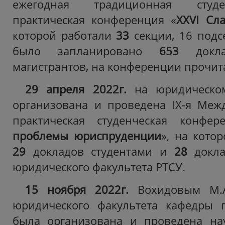
ежегодная традиционная студе
практическая конференция «
XXV
I
Сла
которой работали
33
секции, 16 подс
было запланировано
653
докл
магистрантов, на конференции прочит
29 апреля 2022г.
на юридическом
организована и проведена IX-я Меж
практическая студенческая конфер
проблемы юриспруденции
», на кото
29
докладов студентами и
28
докла
юридического факультета РТСУ.
15 ноября 2022г.
Вохидовым М.А.
юридического факультета кафедры г
была организована и проведена на