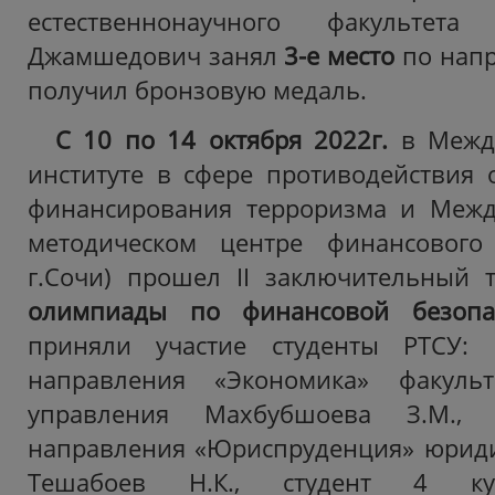
естественнонаучного факультет
Джамшедович занял
3-е место
по нап
получил
бронзовую медаль.
С 10 по 14 октября 2022г.
в Между
институте в сфере противодействия
финансирования терроризма и Межд
методическом центре финансового
г.Сочи) прошел II заключительный
олимпиады по финансовой безопа
приняли участие студенты РТСУ: 
направления «Экономика» факуль
управления Махбубшоева З.М., 
направления «Юриспруденция» юриди
Тешабоев Н.К., студент 4 ку