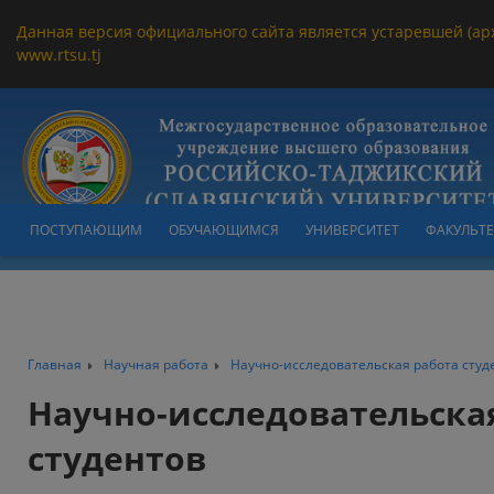
Данная версия официального сайта является устаревшей (ар
www.rtsu.tj
ПОСТУПАЮЩИМ
ОБУЧАЮЩИМСЯ
УНИВЕРСИТЕТ
ФАКУЛЬТ
Главная
Научная работа
Научно-исследовательская работа студ
Научно-исследовательска
студентов