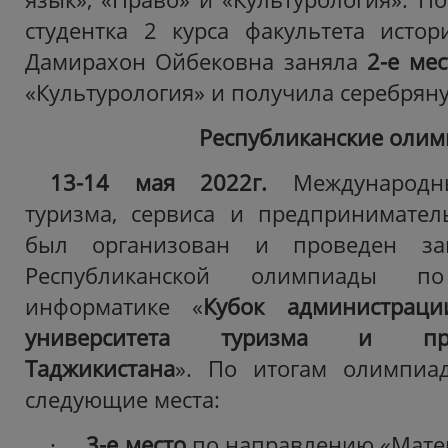
студентка 2 курса факультета ист
Дамирахон Ойбековна заняла
2
-е ме
«Культурология» и получила серебрян
Республиканские оли
13-14 мая 2022г.
Международны
туризма, сервиса и предпринимател
был организован и проведен за
Республиканской олимпиады п
информатике «
Кубок администраци
университета туризма и пред
Таджикистана
».
По итогам олимпиа
следующие места:
·
3-е место
по направлению «Мате