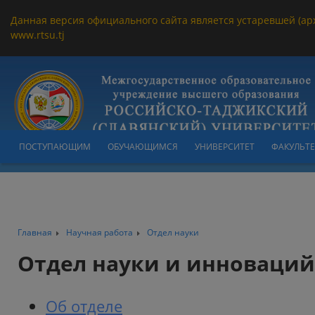
Данная версия официального сайта является устаревшей (ар
www.rtsu.tj
ПОСТУПАЮЩИМ
ОБУЧАЮЩИМСЯ
УНИВЕРСИТЕТ
ФАКУЛЬТ
Главная
Научная работа
Отдел науки
Отдел науки и инноваций
Об отделе