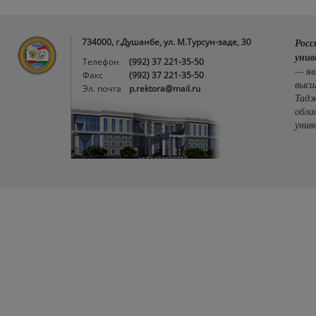
734000, г.Душанбе, ул. М.Турсун-заде, 30
Росс
унив
Телефон
(992) 37 221-35-50
— яв
Факс
(992) 37 221-35-50
высш
Эл. почта
p.rektora@mail.ru
Тадж
обла
унив