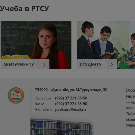
Учеба в РТСУ
АБИТУРИЕНТУ
СТУДЕНТУ
734000, г.Душанбе, ул. М.Турсун-заде, 30
Росс
унив
Телефон
(992) 37 221-35-50
— яв
Факс
(992) 37 221-35-50
высш
Эл. почта
p.rektora@mail.ru
Тадж
обла
унив