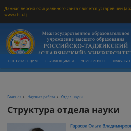
Данная версия официального сайта является устаревшей (ар
www.rtsu.tj
ПОСТУПАЮЩИМ
ОБУЧАЮЩИМСЯ
УНИВЕРСИТЕТ
ФАКУЛЬТ
Главная
Научная работа
Отдел науки
Структура отдела науки
Гараева Ольга Владимиров