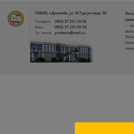
734000, г.Душанбе, ул. М.Турсун-заде, 30
Росс
унив
Телефон
(992) 37 221-35-50
— яв
Факс
(992) 37 221-35-50
высш
Эл. почта
p.rektora@mail.ru
Тадж
обла
унив