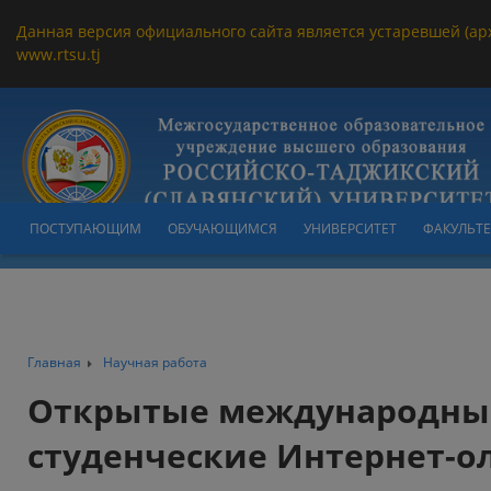
Данная версия официального сайта является устаревшей (ар
www.rtsu.tj
ПОСТУПАЮЩИМ
ОБУЧАЮЩИМСЯ
УНИВЕРСИТЕТ
ФАКУЛЬТ
Главная
Научная работа
Открытые международны
студенческие Интернет-