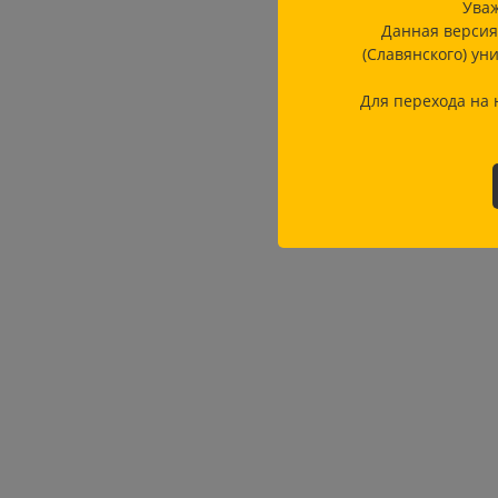
Уваж
Данная версия
(Славянского) ун
Для перехода на 