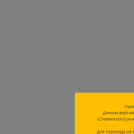
Уваж
Данная версия
(Славянского) ун
Для перехода на 