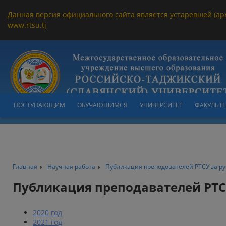
Данная версия официального сайта является устаревшей (ар
www.rtsu.tj
ПОСТУПАЮЩИМ
ОБУЧАЮЩИМСЯ
УНИВЕРСИТЕТ
ФАКУЛЬТ
Главная
Научная работа
Публикация преподователей РТСУ за р
Публикация преподавателей РТ
2020 год
2021 год