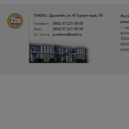
734000, г.Душанбе, ул. М.Турсун-заде, 30
Росс
унив
Телефон
(992) 37 221-35-50
— яв
Факс
(992) 37 221-35-50
высш
Эл. почта
p.rektora@mail.ru
Тадж
обла
унив