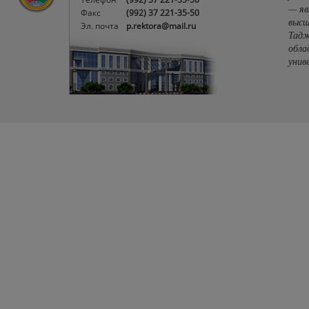
— яв
Факс
(992) 37 221-35-50
высш
Эл. почта
p.rektora@mail.ru
Тадж
обла
унив