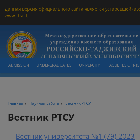
Данная версия официального сайта является устаревшей (ар
www.rtsu.tj
ADMISSION
UNDERGRADUATES
UNIVERCITY
FACULTIES OF RT
Главная
Научная работа
Вестник РТСУ
Вестник РТСУ
Вестник университета №1 (79) 2023